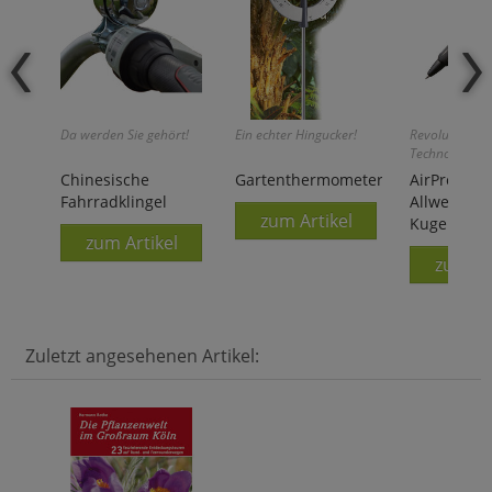
Da werden Sie gehört!
Ein echter Hingucker!
Revolutionäre
Technologie!
Chinesische
Gartenthermometer
AirPress Pe
Fahrradklingel
Allwetter-
zum Artikel
Kugelschre
zum Artikel
zum Ar
Zuletzt angesehenen Artikel: