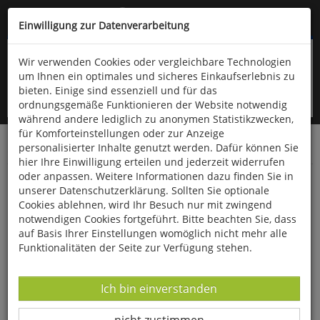
Kompletten Head der Seite überspringen
(06766) 903-200
oder (06766) 9323-960
Einwilligung zur Datenverarbeitung
Wir verwenden Cookies oder vergleichbare Technologien
um Ihnen ein optimales und sicheres Einkaufserlebnis zu
bieten. Einige sind essenziell und für das
ordnungsgemäße Funktionieren der Website notwendig
während andere lediglich zu anonymen Statistikzwecken,
für Komforteinstellungen oder zur Anzeige
personalisierter Inhalte genutzt werden. Dafür können Sie
Startseite
Bücher
Biologie allgemein
Botanik
hier Ihre Einwilligung erteilen und jederzeit widerrufen
oder anpassen. Weitere Informationen dazu finden Sie in
Die Pflanzenwelt im Großraum Köln
unserer Datenschutzerklärung. Sollten Sie optionale
Cookies ablehnen, wird Ihr Besuch nur mit zwingend
notwendigen Cookies fortgeführt. Bitte beachten Sie, dass
auf Basis Ihrer Einstellungen womöglich nicht mehr alle
Funktionalitäten der Seite zur Verfügung stehen.
Datenverarbeitung -
Ich bin einverstanden
Datenverarbeitung -