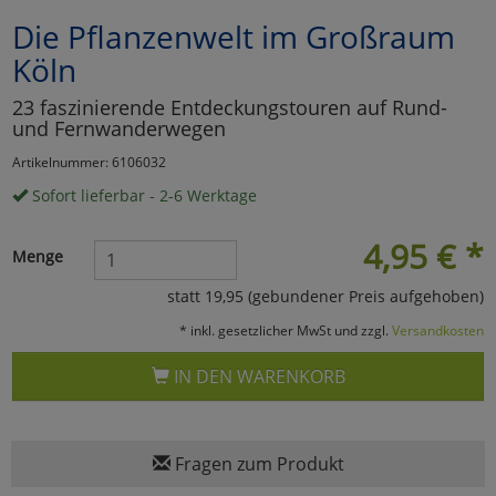
Die Pflanzenwelt im Großraum
Marketing
Köln
Umfragetools
23 faszinierende Entdeckungstouren auf Rund-
und Fernwanderwegen
Artikelnummer: 6106032
Cookies
Alle Akzeptieren
Sofort lieferbar - 2-6 Werktage
Cookies
Einstellungen speichern
4,95
€
*
Menge
zu Haupptseite Zustimmun
zurück
statt 19,95 (gebundener Preis aufgehoben)
* inkl. gesetzlicher MwSt und zzgl.
Versandkosten
IN DEN WARENKORB
Fragen zum Produkt