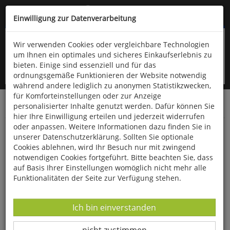
Kompletten Head der Seite überspringen
(06766) 903-200
oder (06766) 9323-960
Einwilligung zur Datenverarbeitung
Wir verwenden Cookies oder vergleichbare Technologien
um Ihnen ein optimales und sicheres Einkaufserlebnis zu
bieten. Einige sind essenziell und für das
ordnungsgemäße Funktionieren der Website notwendig
während andere lediglich zu anonymen Statistikzwecken,
für Komforteinstellungen oder zur Anzeige
personalisierter Inhalte genutzt werden. Dafür können Sie
Startseite
Bücher
Biologie allgemein
Botanik
hier Ihre Einwilligung erteilen und jederzeit widerrufen
oder anpassen. Weitere Informationen dazu finden Sie in
Die Pflanzenwelt des Vogelsberges
unserer Datenschutzerklärung. Sollten Sie optionale
Cookies ablehnen, wird Ihr Besuch nur mit zwingend
notwendigen Cookies fortgeführt. Bitte beachten Sie, dass
auf Basis Ihrer Einstellungen womöglich nicht mehr alle
Funktionalitäten der Seite zur Verfügung stehen.
Datenverarbeitung -
Ich bin einverstanden
Datenverarbeitung -