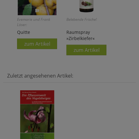
Evemarie und Frank
Belebende Frische!
Löser:
Quitte
Raumspray
»Zirbelkiefer«
zum Artikel
zum Artikel
Zuletzt angesehenen Artikel: