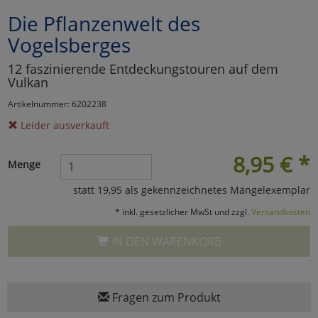
Die Pflanzenwelt des
Marketing
Vogelsberges
Umfragetools
12 faszinierende Entdeckungstouren auf dem
Vulkan
Artikelnummer: 6202238
Cookies
Alle Akzeptieren
Leider ausverkauft
Cookies
Einstellungen speichern
8,95
€
*
Menge
zu Haupptseite Zustimmun
zurück
statt 19,95 als gekennzeichnetes Mängelexemplar
* inkl. gesetzlicher MwSt und zzgl.
Versandkosten
IN DEN WARENKORB
Fragen zum Produkt