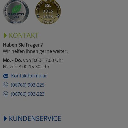
Marketing
Umfragetools
KONTAKT
Haben Sie Fragen?
Cookies
Alle Akzeptieren
Wir helfen Ihnen gerne weiter.
Cookies
Mo. - Do.
von 8.00-17.00 Uhr
Einstellungen speichern
Fr.
von 8.00-15.30 Uhr
zu Haupptseite Zustimmun
zurück
Kontaktformular
(06766) 903-225
(06766) 903-223
KUNDENSERVICE