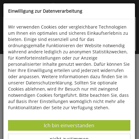
Kompletten Head der Seite überspringen
(06766) 903-200
oder (06766) 9323-960
Einwilligung zur Datenverarbeitung
Wir verwenden Cookies oder vergleichbare Technologien
um Ihnen ein optimales und sicheres Einkaufserlebnis zu
bieten. Einige sind essenziell und für das
ordnungsgemäße Funktionieren der Website notwendig
während andere lediglich zu anonymen Statistikzwecken,
für Komforteinstellungen oder zur Anzeige
personalisierter Inhalte genutzt werden. Dafür können Sie
Startseite
Informationen
hier Ihre Einwilligung erteilen und jederzeit widerrufen
oder anpassen. Weitere Informationen dazu finden Sie in
Uppps...
unserer Datenschutzerklärung. Sollten Sie optionale
Cookies ablehnen, wird Ihr Besuch nur mit zwingend
Sie sind weitergeleitet worden !
notwendigen Cookies fortgeführt. Bitte beachten Sie, dass
auf Basis Ihrer Einstellungen womöglich nicht mehr alle
Funktionalitäten der Seite zur Verfügung stehen.
Die Seite, das Produkt oder die Kategorie, die Sie versucht
haben zu öffnen, gibt es leider nicht mehr in unserem
Datenverarbeitung -
Ich bin einverstanden
Shop.
Datenverarbeitung -