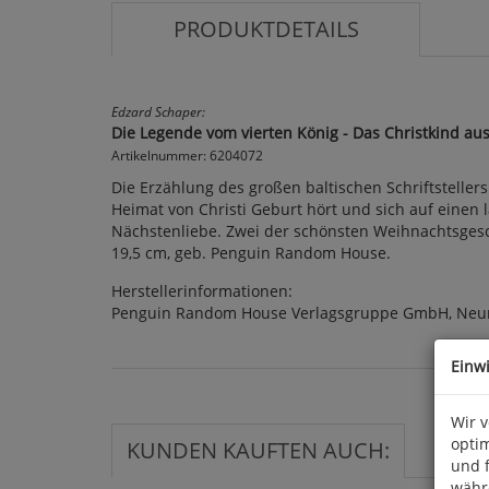
PRODUKTDETAILS
Edzard Schaper:
Die Legende vom vierten König - Das Christkind a
Artikelnummer: 6204072
Die Erzählung des großen baltischen Schriftstellers
Heimat von Christi Geburt hört und sich auf eine
Nächstenliebe. Zwei der schönsten Weihnachtsgesch
19,5 cm, geb. Penguin Random House.
Herstellerinformationen:
Penguin Random House Verlagsgruppe GmbH, Neum
Einw
Wir 
optim
KUNDEN KAUFTEN AUCH:
und 
währ