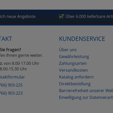
lich neue Angebote
Über 6.000 lieferbare Art
TAKT
KUNDENSERVICE
Sie Fragen?
Über uns
fen Ihnen gerne weiter.
Gewährleistung
o.
von 8.00-17.00 Uhr
Zahlungsarten
8.00-15.30 Uhr
Versandkosten
taktformular
Katalog anfordern
Direktbestellung
766) 903-225
Barrierefreiheit unserer We
766) 903-223
Einwilligung zur Datenverar