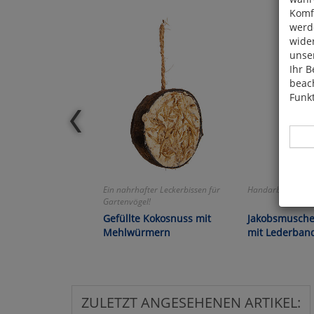
Komfo
werde
wide
unser
Ihr B
beach
Funkt
Ein nahrhafter Leckerbissen für
Handarbeit aus K
Gartenvögel!
Hier 
Cook
Gefüllte Kokosnuss mit
Jakobsmusche
fortg
Mehlwürmern
mit Lederban
nicht
Selbs
anpa
ZULETZT ANGESEHENEN ARTIKEL: