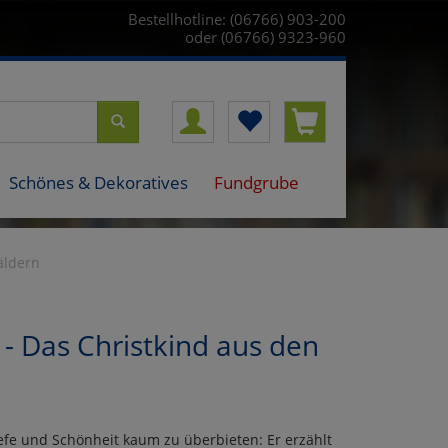
Bestellhotline: (06766) 903-200
oder (06766) 9323-960
Schönes & Dekoratives
Fundgrube
äldern
- Das Christkind aus den
iefe und Schönheit kaum zu überbieten: Er erzählt