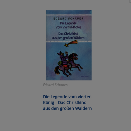
Ko
Wa
Pe
Ma
Um
Edzard Schaper:
Die Legende vom vierten
König - Das Christkind
aus den großen Wäldern