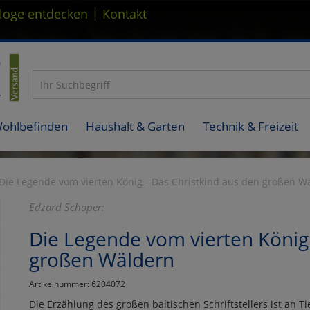
|
loge entdecken
Kontakt
Wohlbefinden
Haushalt & Garten
Technik & Freizeit
Die Legende vom vierten König - Das Christkind aus den großen W
Edzard Schaper:
Die Legende vom vierten König 
großen Wäldern
Artikelnummer: 6204072
Die Erzählung des großen baltischen Schriftstellers ist an T