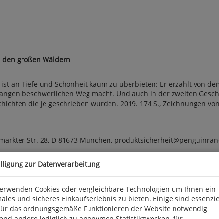
us den großen Wäldern
 ist an Tiefe und Schönheit kaum zu überbieten: Er erzählt von dem
n langen beschwerlichen Weg macht. Und auch in der zweiten Gesch
ichten die je geschrieben wurden. 2019. 174 S., Zeichnungen von C
arkter Str. 28, D 81673 München, produktsicherheit@penguinra
illigung zur Datenverarbeitung
verwenden Cookies oder vergleichbare Technologien um Ihnen ein
ales und sicheres Einkaufserlebnis zu bieten. Einige sind essenzie
für das ordnungsgemäße Funktionieren der Website notwendig
end andere lediglich zu anonymen Statistikzwecken, für