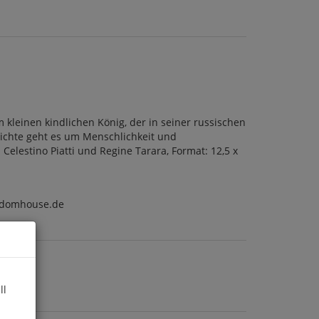
 kleinen kindlichen König, der in seiner russischen
ichte geht es um Menschlichkeit und
elestino Piatti und Regine Tarara, Format: 12,5 x
ndomhouse.de
ll