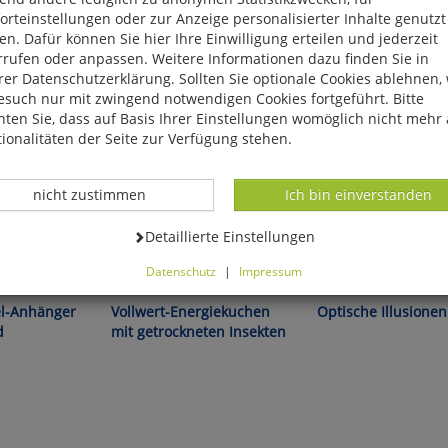
rteinstellungen oder zur Anzeige personalisierter Inhalte genutzt
n. Dafür können Sie hier Ihre Einwilligung erteilen und jederzeit
rrufen oder anpassen. Weitere Informationen dazu finden Sie in
er Datenschutzerklärung. Sollten Sie optionale Cookies ablehnen,
esuch nur mit zwingend notwendigen Cookies fortgeführt. Bitte
ten Sie, dass auf Basis Ihrer Einstellungen womöglich nicht mehr 
ionalitäten der Seite zur Verfügung stehen.
Datenverarbeitung -
Datenverarbeitung -
nicht zustimmen
Ich bin einverstanden
Datenverarbeitung -
Detaillierte Einstellungen
evelaer!
Al Seckel:
Datenschutz
|
Impressum
können Sie alle optionalen Cookies einstellen. Sollten Sie optionale
ies ablehnen, wird Ihr Besuch nur mit zwingend notwendigen Cook
l-Anhänger
Vollwert-Energiekuchen
Optische Illusionen
eführt. Bitte beachten Sie, dass auf Basis Ihrer Einstellungen womö
d
mit getrockneten Insekten
 mehr alle Funktionalitäten der Seite zur Verfügung stehen.
tverständlich können Sie die Einstellungen jederzeit widerrufen o
ssen.