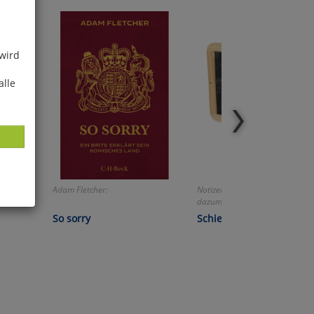
 wird
alle
Adam Fletcher:
Notizen machen wie anno
dazumal!
ies
So sorry
Schiefertafel-Set
glich
der