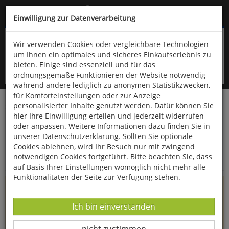
Kompletten Head der Seite überspringen
(06766) 903-200
oder (06766) 9323-960
Einwilligung zur Datenverarbeitung
Wir verwenden Cookies oder vergleichbare Technologien
um Ihnen ein optimales und sicheres Einkaufserlebnis zu
bieten. Einige sind essenziell und für das
ordnungsgemäße Funktionieren der Website notwendig
während andere lediglich zu anonymen Statistikzwecken,
für Komforteinstellungen oder zur Anzeige
personalisierter Inhalte genutzt werden. Dafür können Sie
Startseite
Informationen
hier Ihre Einwilligung erteilen und jederzeit widerrufen
oder anpassen. Weitere Informationen dazu finden Sie in
Uppps...
unserer Datenschutzerklärung. Sollten Sie optionale
Cookies ablehnen, wird Ihr Besuch nur mit zwingend
Sie sind weitergeleitet worden !
notwendigen Cookies fortgeführt. Bitte beachten Sie, dass
auf Basis Ihrer Einstellungen womöglich nicht mehr alle
Funktionalitäten der Seite zur Verfügung stehen.
Die Seite, das Produkt oder die Kategorie, die Sie versucht
haben zu öffnen, gibt es leider nicht mehr in unserem
Datenverarbeitung -
Ich bin einverstanden
Shop.
Datenverarbeitung -