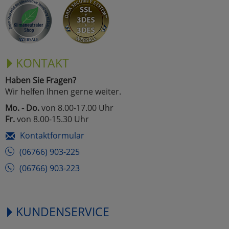
Marketing
Umfragetools
KONTAKT
Haben Sie Fragen?
Cookies
Alle Akzeptieren
Wir helfen Ihnen gerne weiter.
Cookies
Mo. - Do.
von 8.00-17.00 Uhr
Einstellungen speichern
Fr.
von 8.00-15.30 Uhr
zu Haupptseite Zustimmun
zurück
Kontaktformular
(06766) 903-225
(06766) 903-223
KUNDENSERVICE