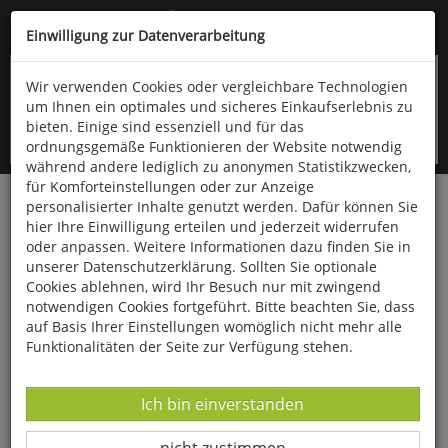
Kompletten Head der Seite überspringen
(06766) 903-200
oder (06766) 9323-960
Einwilligung zur Datenverarbeitung
Wir verwenden Cookies oder vergleichbare Technologien
um Ihnen ein optimales und sicheres Einkaufserlebnis zu
bieten. Einige sind essenziell und für das
ordnungsgemäße Funktionieren der Website notwendig
während andere lediglich zu anonymen Statistikzwecken,
für Komforteinstellungen oder zur Anzeige
personalisierter Inhalte genutzt werden. Dafür können Sie
Startseite
Bücher
Reisen & Länderkunde
hier Ihre Einwilligung erteilen und jederzeit widerrufen
oder anpassen. Weitere Informationen dazu finden Sie in
Die Isländer, die Elfen und ich
unserer Datenschutzerklärung. Sollten Sie optionale
Cookies ablehnen, wird Ihr Besuch nur mit zwingend
notwendigen Cookies fortgeführt. Bitte beachten Sie, dass
auf Basis Ihrer Einstellungen womöglich nicht mehr alle
Funktionalitäten der Seite zur Verfügung stehen.
Datenverarbeitung -
Ich bin einverstanden
Datenverarbeitung -