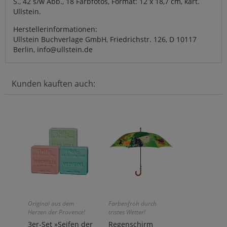
S., 42 s/w Abb., 18 Farbfotos, Format: 12 x 18,7 cm, kart.
Ullstein.
Herstellerinformationen:
Ullstein Buchverlage GmbH, Friedrichstr. 126, D 10117
Berlin, info@ullstein.de
Kunden kauften auch:
Original aus dem
Farbenfroh durch
Herzen der Provence!
tristes Wetter!
Reine Naturprodukte!
3er-Set »Seifen der
Regenschirm