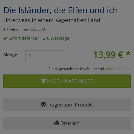
Die Isländer, die Elfen und ich
Marketing
Unterwegs in einem sagenhaften Land
Umfragetools
Artikelnummer: 6203378
Sofort lieferbar - 2-6 Werktage
Cookies
Alle Akzeptieren
13,99
€
*
Menge
Cookies
Einstellungen speichern
* inkl. gesetzlicher MwSt und zzgl.
Versandkosten
zu Haupptseite Zustimmun
zurück
IN DEN WARENKORB
Fragen zum Produkt
Drucken