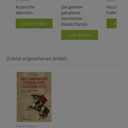
of Menar:
wann immer Si
Russische
Die geheim
Faszien-
Märchen
gehaltene
Fußmassage
Geschichte
zum Artikel
zum Ar
Deutschlands
zum Artikel
Zuletzt angesehenen Artikel:
Frank Fabian: