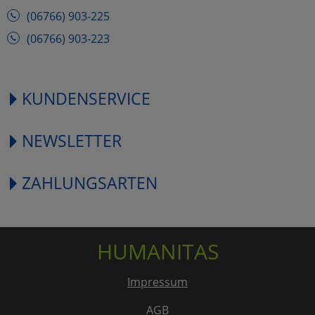
(06766) 903-225
(06766) 903-223
KUNDENSERVICE
NEWSLETTER
ZAHLUNGSARTEN
HUMANITAS
Impressum
AGB