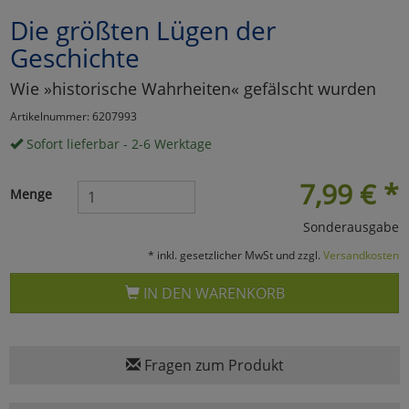
Die größten Lügen der
Marketing
Geschichte
Umfragetools
Wie »historische Wahrheiten« gefälscht wurden
Artikelnummer: 6207993
Sofort lieferbar - 2-6 Werktage
Cookies
Alle Akzeptieren
7,99
€
*
Cookies
Einstellungen speichern
Menge
Sonderausgabe
zu Haupptseite Zustimmun
zurück
* inkl. gesetzlicher MwSt und zzgl.
Versandkosten
IN DEN WARENKORB
Fragen zum Produkt