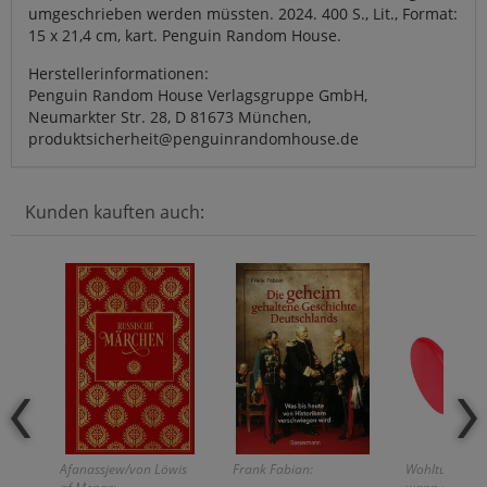
umgeschrieben werden müssten. 2024. 400 S., Lit., Format:
15 x 21,4 cm, kart. Penguin Random House.
Herstellerinformationen:
Penguin Random House Verlagsgruppe GmbH,
Neumarkter Str. 28, D 81673 München,
produktsicherheit@penguinrandomhouse.de
Kunden kauften auch:
Afanassjew/von Löwis
Frank Fabian:
Wohltuende M