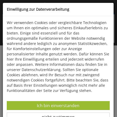
Kompletten Head der Seite überspringen
(06766) 903-200
oder (06766) 9323-960
Einwilligung zur Datenverarbeitung
Wir verwenden Cookies oder vergleichbare Technologien
um Ihnen ein optimales und sicheres Einkaufserlebnis zu
bieten. Einige sind essenziell und für das
ordnungsgemäße Funktionieren der Website notwendig
während andere lediglich zu anonymen Statistikzwecken,
für Komforteinstellungen oder zur Anzeige
personalisierter Inhalte genutzt werden. Dafür können Sie
Startseite
Bücher
Geschichte
Diverses
hier Ihre Einwilligung erteilen und jederzeit widerrufen
oder anpassen. Weitere Informationen dazu finden Sie in
Die größten Lügen der Geschichte
unserer Datenschutzerklärung. Sollten Sie optionale
Cookies ablehnen, wird Ihr Besuch nur mit zwingend
notwendigen Cookies fortgeführt. Bitte beachten Sie, dass
auf Basis Ihrer Einstellungen womöglich nicht mehr alle
Funktionalitäten der Seite zur Verfügung stehen.
Datenverarbeitung -
Ich bin einverstanden
Datenverarbeitung -