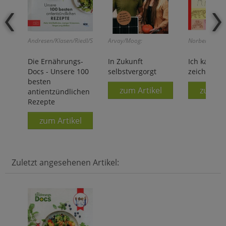
Andresen/Klasen/Riedl/Schäfer:
Arvay/Moog:
Norbert Pautn
Die Ernährungs-
In Zukunft
Ich kann 5
Docs - Unsere 100
selbstvergorgt
zeichnen
besten
zum Artikel
zum Ar
antientzündlichen
Rezepte
zum Artikel
Zuletzt angesehenen Artikel: