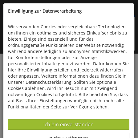
Kompletten Head der Seite überspringen
(06766) 903-200
oder (06766) 9323-960
Einwilligung zur Datenverarbeitung
Wir verwenden Cookies oder vergleichbare Technologien
um Ihnen ein optimales und sicheres Einkaufserlebnis zu
bieten. Einige sind essenziell und für das
ordnungsgemäße Funktionieren der Website notwendig
während andere lediglich zu anonymen Statistikzwecken,
für Komforteinstellungen oder zur Anzeige
personalisierter Inhalte genutzt werden. Dafür können Sie
Startseite
Bücher
Gesundheit
hier Ihre Einwilligung erteilen und jederzeit widerrufen
oder anpassen. Weitere Informationen dazu finden Sie in
Die Ernährungs-Docs - Unsere 100 besten
unserer Datenschutzerklärung. Sollten Sie optionale
Anti-Bauchfett-Rezepte
Cookies ablehnen, wird Ihr Besuch nur mit zwingend
notwendigen Cookies fortgeführt. Bitte beachten Sie, dass
auf Basis Ihrer Einstellungen womöglich nicht mehr alle
Funktionalitäten der Seite zur Verfügung stehen.
Datenverarbeitung -
Ich bin einverstanden
Datenverarbeitung -