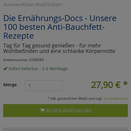
Andresen/Klasen/Riedl/Schäfer:
Marketing
Die Ernährungs-Docs - Unsere
100 besten Anti-Bauchfett-
Umfragetools
Rezepte
Tag für Tag gesund genießen - für mehr
Cookies
Alle Akzeptieren
Wohlbefinden und eine schlanke Körpermitte
Artikelnummer: 6208583
Cookies
Einstellungen speichern
Sofort lieferbar - 2-6 Werktage
zu Haupptseite Zustimmun
zurück
27,90
€
*
Menge
* inkl. gesetzlicher MwSt und zzgl.
Versandkosten
IN DEN WARENKORB