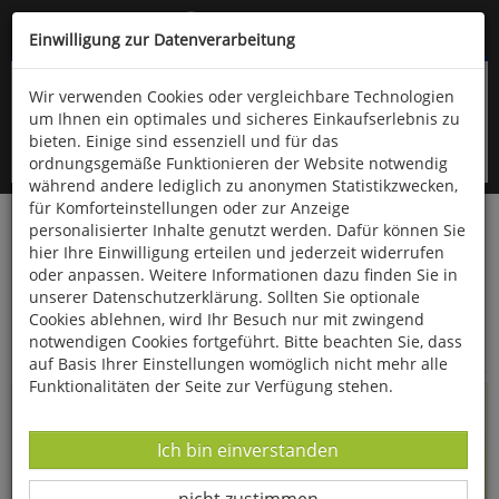
Kompletten Head der Seite überspringen
(06766) 903-200
oder (06766) 9323-960
Einwilligung zur Datenverarbeitung
Wir verwenden Cookies oder vergleichbare Technologien
um Ihnen ein optimales und sicheres Einkaufserlebnis zu
bieten. Einige sind essenziell und für das
ordnungsgemäße Funktionieren der Website notwendig
während andere lediglich zu anonymen Statistikzwecken,
für Komforteinstellungen oder zur Anzeige
personalisierter Inhalte genutzt werden. Dafür können Sie
Startseite
Informationen
hier Ihre Einwilligung erteilen und jederzeit widerrufen
oder anpassen. Weitere Informationen dazu finden Sie in
Uppps...
unserer Datenschutzerklärung. Sollten Sie optionale
Cookies ablehnen, wird Ihr Besuch nur mit zwingend
Sie sind weitergeleitet worden !
notwendigen Cookies fortgeführt. Bitte beachten Sie, dass
auf Basis Ihrer Einstellungen womöglich nicht mehr alle
Funktionalitäten der Seite zur Verfügung stehen.
Die Seite, das Produkt oder die Kategorie, die Sie versucht
haben zu öffnen, gibt es leider nicht mehr in unserem
Datenverarbeitung -
Ich bin einverstanden
Shop.
Datenverarbeitung -