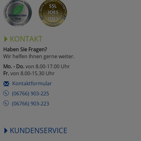
Marketing
Umfragetools
KONTAKT
Haben Sie Fragen?
Cookies
Alle Akzeptieren
Wir helfen Ihnen gerne weiter.
Cookies
Mo. - Do.
von 8.00-17.00 Uhr
Einstellungen speichern
Fr.
von 8.00-15.30 Uhr
zu Haupptseite Zustimmun
zurück
Kontaktformular
(06766) 903-225
(06766) 903-223
KUNDENSERVICE