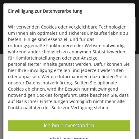
Kompletten Head der Seite überspringen
(06766) 903-200
oder (06766) 9323-960
Einwilligung zur Datenverarbeitung
Wir verwenden Cookies oder vergleichbare Technologien
um Ihnen ein optimales und sicheres Einkaufserlebnis zu
bieten. Einige sind essenziell und für das
ordnungsgemäße Funktionieren der Website notwendig
während andere lediglich zu anonymen Statistikzwecken,
für Komforteinstellungen oder zur Anzeige
personalisierter Inhalte genutzt werden. Dafür können Sie
Startseite
Bücher
Quelle & Meyer Verlag
Flora
hier Ihre Einwilligung erteilen und jederzeit widerrufen
Bestimmungskarten
oder anpassen. Weitere Informationen dazu finden Sie in
unserer Datenschutzerklärung. Sollten Sie optionale
Die Blätter heimischer und kultivierter
Cookies ablehnen, wird Ihr Besuch nur mit zwingend
Laubbäume im Vergleich
notwendigen Cookies fortgeführt. Bitte beachten Sie, dass
auf Basis Ihrer Einstellungen womöglich nicht mehr alle
Funktionalitäten der Seite zur Verfügung stehen.
Datenverarbeitung -
Ich bin einverstanden
Datenverarbeitung -