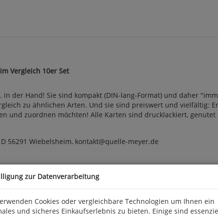
im Vergleich 10er Set
w. in der Hand! Sie sind kompakt (DIN-lang-Format) und daher "imm
gleich zu ähnlichen Arten. Und sie sind preiswert und vielfältig: E
und zuordnen möchten! Alle Karten sind drucklackiert, genutet 
, D 56291 Wiebelsheim, kontakt@quelle-meyer.de
illigung zur Datenverarbeitung
verwenden Cookies oder vergleichbare Technologien um Ihnen ein
ales und sicheres Einkaufserlebnis zu bieten. Einige sind essenzie