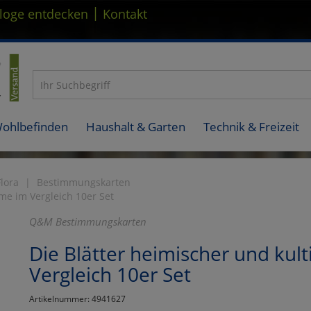
|
loge entdecken
Kontakt
Wohlbefinden
Haushalt & Garten
Technik & Freizeit
Flora
Bestimmungskarten
me im Vergleich 10er Set
Q&M Bestimmungskarten
Die Blätter heimischer und kul
Vergleich 10er Set
Artikelnummer: 4941627