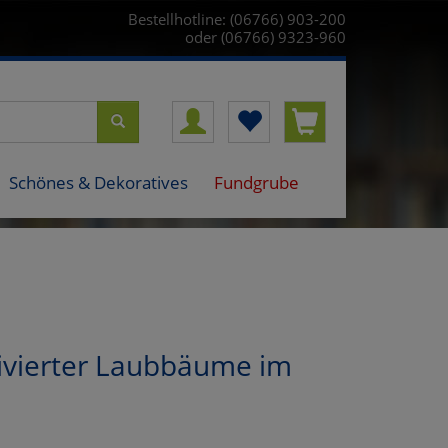
Bestellhotline: (06766) 903-200
oder (06766) 9323-960
Schönes & Dekoratives
Fundgrube
tivierter Laubbäume im