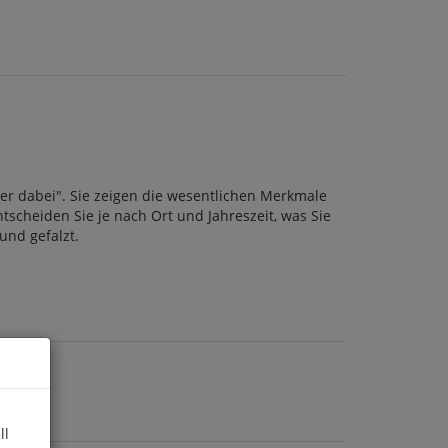
er dabei". Sie zeigen die wesentlichen Merkmale
ntscheiden Sie je nach Ort und Jahreszeit, was Sie
und gefalzt.
ll