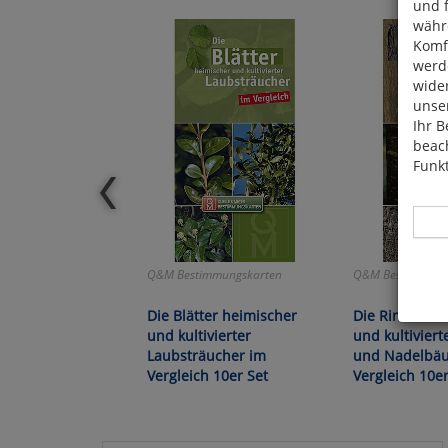
und 
währ
Komfo
werde
wide
unser
Ihr B
beach
Funkt
Q&M Bestimmungskarten
Q&M Bestimmung
Die Blätter heimischer
Die Rinden he
Hier 
und kultivierter
und kultiviert
Cook
Laubsträucher im
und Nadelbä
fortg
Vergleich 10er Set
Vergleich 10er
nicht
Selbs
anpa