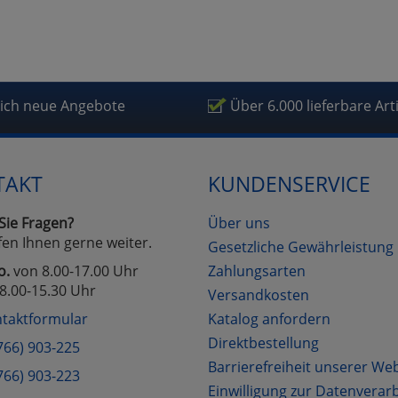
lich neue Angebote
Über 6.000 lieferbare Art
TAKT
KUNDENSERVICE
Sie Fragen?
Über uns
fen Ihnen gerne weiter.
Gesetzliche Gewährleistung
o.
von 8.00-17.00 Uhr
Zahlungsarten
8.00-15.30 Uhr
Versandkosten
taktformular
Katalog anfordern
Direktbestellung
766) 903-225
Barrierefreiheit unserer We
766) 903-223
Einwilligung zur Datenverar