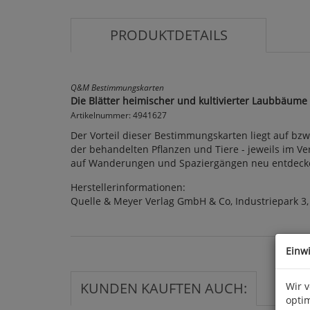
PRODUKTDETAILS
Q&M Bestimmungskarten
Die Blätter heimischer und kultivierter Laubbäume 
Artikelnummer: 4941627
Der Vorteil dieser Bestimmungskarten liegt auf bz
der behandelten Pflanzen und Tiere - jeweils im Ver
auf Wanderungen und Spaziergängen neu entdecken 
Herstellerinformationen:
Quelle & Meyer Verlag GmbH & Co, Industriepark 3
Einw
KUNDEN KAUFTEN AUCH:
Wir 
optim