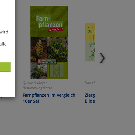
 wird
alle
Quelle & Meyer
Hans Heinrich Möller
Bestimmungskarte
ge in
Farnpflanzen im Vergleich
Ziergehölzschnitt in
10er Set
Bildern
ies
glich
der