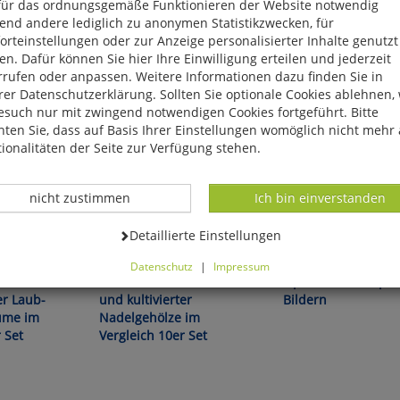
für das ordnungsgemäße Funktionieren der Website notwendig
end andere lediglich zu anonymen Statistikzwecken, für
rteinstellungen oder zur Anzeige personalisierter Inhalte genutzt
n. Dafür können Sie hier Ihre Einwilligung erteilen und jederzeit
rrufen oder anpassen. Weitere Informationen dazu finden Sie in
er Datenschutzerklärung. Sollten Sie optionale Cookies ablehnen,
esuch nur mit zwingend notwendigen Cookies fortgeführt. Bitte
ten Sie, dass auf Basis Ihrer Einstellungen womöglich nicht mehr 
ionalitäten der Seite zur Verfügung stehen.
Datenverarbeitung -
Datenverarbeitung -
nicht zustimmen
Ich bin einverstanden
Datenverarbeitung -
Detaillierte Einstellungen
skarten
Q&M Bestimmungskarten
Hans Heinrich Möller
Datenschutz
|
Impressum
imischer
Die Blätter heimischer
Optimale Rosenpfle
können Sie alle optionalen Cookies einstellen. Sollten Sie optionale
er Laub-
und kultivierter
Bildern
ies ablehnen, wird Ihr Besuch nur mit zwingend notwendigen Cook
ume im
Nadelgehölze im
eführt. Bitte beachten Sie, dass auf Basis Ihrer Einstellungen womö
 Set
Vergleich 10er Set
 mehr alle Funktionalitäten der Seite zur Verfügung stehen.
tverständlich können Sie die Einstellungen jederzeit widerrufen o
ssen.