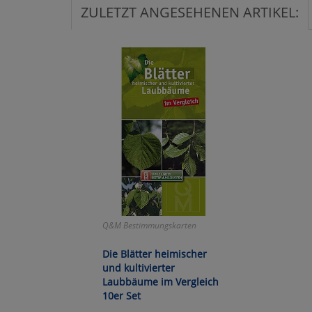
ZULETZT ANGESEHENEN ARTIKEL:
Ko
Wa
Pe
Ma
Um
Q&M Bestimmungskarten
Die Blätter heimischer
und kultivierter
Laubbäume im Vergleich
10er Set