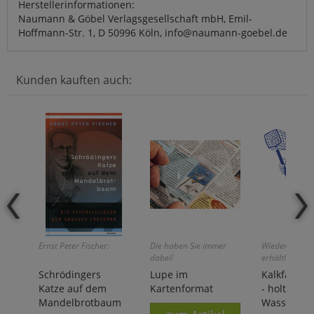
Herstellerinformationen:
Naumann & Göbel Verlagsgesellschaft mbH, Emil-
Hoffmann-Str. 1, D 50996 Köln, info@naumann-goebel.de
Kunden kauften auch:
Ernst Peter Fischer:
Die haben Sie immer
Wieder bei un
dabei!
erhältlich!
Schrödingers
Lupe im
Kalkfänger
Katze auf dem
Kartenformat
- holt Kalk
Mandelbrotbaum
Wasser