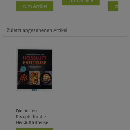
zum Artikel
zum Artikel
zum Ar
Zuletzt angesehenen Artikel:
Die besten
Rezepte für die
Heißluftfritteuse