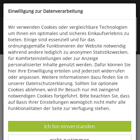
Kompletten Head der Seite überspringen
(06766) 903-200
oder (06766) 9323-960
Einwilligung zur Datenverarbeitung
Wir verwenden Cookies oder vergleichbare Technologien
um Ihnen ein optimales und sicheres Einkaufserlebnis zu
bieten. Einige sind essenziell und für das
ordnungsgemäße Funktionieren der Website notwendig
während andere lediglich zu anonymen Statistikzwecken,
für Komforteinstellungen oder zur Anzeige
personalisierter Inhalte genutzt werden. Dafür können Sie
Startseite
Bücher
Essen & Trinken
hier Ihre Einwilligung erteilen und jederzeit widerrufen
oder anpassen. Weitere Informationen dazu finden Sie in
Die besten Rezepte für die Heißluftfritteuse
unserer Datenschutzerklärung. Sollten Sie optionale
Cookies ablehnen, wird Ihr Besuch nur mit zwingend
notwendigen Cookies fortgeführt. Bitte beachten Sie, dass
auf Basis Ihrer Einstellungen womöglich nicht mehr alle
Funktionalitäten der Seite zur Verfügung stehen.
Datenverarbeitung -
Ich bin einverstanden
Datenverarbeitung -