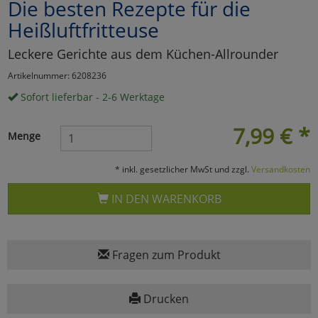
Die besten Rezepte für die
Marketing
Heißluftfritteuse
Leckere Gerichte aus dem Küchen-Allrounder
Umfragetools
Artikelnummer: 6208236
Sofort lieferbar - 2-6 Werktage
Cookies
Alle Akzeptieren
7,99
€
*
Menge
Cookies
Einstellungen speichern
* inkl. gesetzlicher MwSt und zzgl.
Versandkosten
zu Haupptseite Zustimmun
zurück
IN DEN WARENKORB
Fragen zum Produkt
Drucken