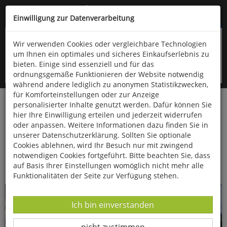
Kompletten Head der Seite überspringen
(06766) 903-200
oder (06766) 9323-960
Einwilligung zur Datenverarbeitung
Wir verwenden Cookies oder vergleichbare Technologien
um Ihnen ein optimales und sicheres Einkaufserlebnis zu
bieten. Einige sind essenziell und für das
ordnungsgemäße Funktionieren der Website notwendig
während andere lediglich zu anonymen Statistikzwecken,
für Komforteinstellungen oder zur Anzeige
personalisierter Inhalte genutzt werden. Dafür können Sie
Startseite
Bücher
Essen & Trinken
hier Ihre Einwilligung erteilen und jederzeit widerrufen
oder anpassen. Weitere Informationen dazu finden Sie in
Die besten Rezepte aus Böhmen
unserer Datenschutzerklärung. Sollten Sie optionale
Cookies ablehnen, wird Ihr Besuch nur mit zwingend
notwendigen Cookies fortgeführt. Bitte beachten Sie, dass
auf Basis Ihrer Einstellungen womöglich nicht mehr alle
Funktionalitäten der Seite zur Verfügung stehen.
Datenverarbeitung -
Ich bin einverstanden
Datenverarbeitung -