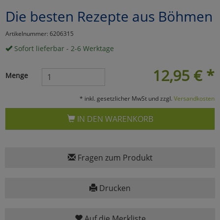
Die besten Rezepte aus Böhmen
Marketing
Artikelnummer: 6206315
Umfragetools
Sofort lieferbar - 2-6 Werktage
12,95
€
*
Menge
Cookies
Alle Akzeptieren
* inkl. gesetzlicher MwSt und zzgl.
Versandkosten
Cookies
Einstellungen speichern
IN DEN WARENKORB
zu Haupptseite Zustimmun
zurück
Fragen zum Produkt
Drucken
Auf die Merkliste