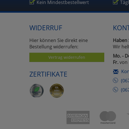
Um
Kein Mindestbestellwert
Täg
WIDERRUF
KON
Hier können Sie direkt eine
Haben 
Bestellung widerrufen:
Wir hel
Mo. - D
Vertrag widerrufen
Fr.
von 
Kon
ZERTIFIKATE
(06
(06