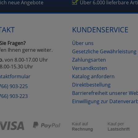
fragetools
lich neue Angebote
Über 6.000 lieferbare Art
Cookies
Cookies
Alle Akzeptieren
Einstellungen speichern
TAKT
KUNDENSERVICE
zu Haupptseite Zustimmung D
zurück
Sie Fragen?
Über uns
fen Ihnen gerne weiter.
Gesetzliche Gewährleistung
o.
von 8.00-17.00 Uhr
Zahlungsarten
8.00-15.30 Uhr
Versandkosten
taktformular
Katalog anfordern
Direktbestellung
766) 903-225
Barrierefreiheit unserer We
766) 903-223
Einwilligung zur Datenverar