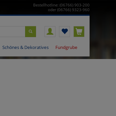
Bestellhotline: (06766) 903-200
oder (06766) 9323-960
Schönes & Dekoratives
Fundgrube