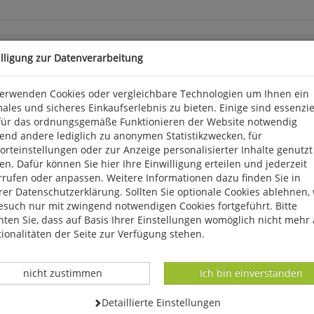
illigung zur Datenverarbeitung
verwenden Cookies oder vergleichbare Technologien um Ihnen ein
ales und sicheres Einkaufserlebnis zu bieten. Einige sind essenzie
für das ordnungsgemäße Funktionieren der Website notwendig
end andere lediglich zu anonymen Statistikzwecken, für
rteinstellungen oder zur Anzeige personalisierter Inhalte genutzt
n. Dafür können Sie hier Ihre Einwilligung erteilen und jederzeit
rrufen oder anpassen. Weitere Informationen dazu finden Sie in
k 3, D 56291 Wiebelsheim, service@humanitas-versand.de
er Datenschutzerklärung. Sollten Sie optionale Cookies ablehnen,
esuch nur mit zwingend notwendigen Cookies fortgeführt. Bitte
ten Sie, dass auf Basis Ihrer Einstellungen womöglich nicht mehr 
ionalitäten der Seite zur Verfügung stehen.
Datenverarbeitung -
Datenverarbeitung -
nicht zustimmen
Ich bin einverstanden
Datenverarbeitung -
Detaillierte Einstellungen