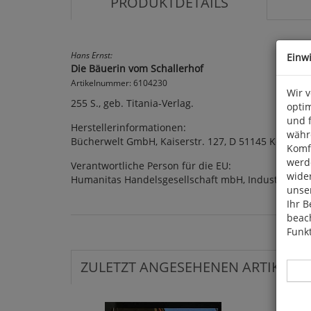
PRODUKTDETAILS
Hans Ernst:
Einw
Die Bäuerin vom Schallerhof
Artikelnummer: 6104230
Wir 
255 S., geb. Titania-Verlag.
optim
und 
Herstellerinformationen:
währ
Bücherwelt GmbH, Kaiserstr. 127, D 51145 Köln
Komfo
werde
Verantwortliche Person für die EU:
wide
Humanitas Handelsgesellschaft mbH, Industriepar
unser
Ihr B
beach
Funkt
ZULETZT ANGESEHENEN ARTIKEL: