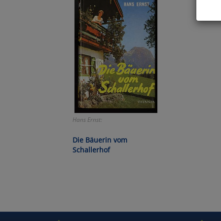
Hier 
Cook
fortg
nicht
Selbs
anpa
Ko
Hans Ernst:
Wa
Die Bäuerin vom
Schallerhof
Pe
Ma