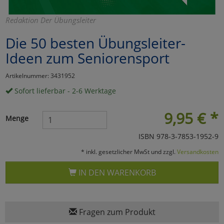
Marketing
Redaktion Der Übungsleiter
Die 50 besten Übungsleiter-
Umfragetools
Ideen zum Seniorensport
Artikelnummer: 3431952
Cookies
Alle Akzeptieren
Sofort lieferbar - 2-6 Werktage
Cookies
Einstellungen speichern
9,95
€
*
Menge
zu Haupptseite Zustimmun
zurück
ISBN 978-3-7853-1952-9
* inkl. gesetzlicher MwSt und zzgl.
Versandkosten
IN DEN WARENKORB
Fragen zum Produkt