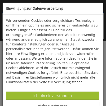
Kompletten Head der Seite überspringen
(06766) 903-200
oder (06766) 9323-960
Einwilligung zur Datenverarbeitung
Wir verwenden Cookies oder vergleichbare Technologien
um Ihnen ein optimales und sicheres Einkaufserlebnis zu
bieten. Einige sind essenziell und für das
ordnungsgemäße Funktionieren der Website notwendig
während andere lediglich zu anonymen Statistikzwecken,
für Komforteinstellungen oder zur Anzeige
personalisierter Inhalte genutzt werden. Dafür können Sie
Startseite
Bücher
Downloads
Zeitschriften
hier Ihre Einwilligung erteilen und jederzeit widerrufen
Der Falke
oder anpassen. Weitere Informationen dazu finden Sie in
unserer Datenschutzerklärung. Sollten Sie optionale
Die Ästhetik der Vögel
Cookies ablehnen, wird Ihr Besuch nur mit zwingend
notwendigen Cookies fortgeführt. Bitte beachten Sie, dass
auf Basis Ihrer Einstellungen womöglich nicht mehr alle
Funktionalitäten der Seite zur Verfügung stehen.
Datenverarbeitung -
Ich bin einverstanden
Datenverarbeitung -