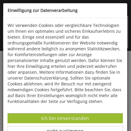
Kompletten Head der Seite überspringen
(06766) 903-200
oder (06766) 9323-960
Einwilligung zur Datenverarbeitung
Wir verwenden Cookies oder vergleichbare Technologien
um Ihnen ein optimales und sicheres Einkaufserlebnis zu
bieten. Einige sind essenziell und für das
ordnungsgemäße Funktionieren der Website notwendig
während andere lediglich zu anonymen Statistikzwecken,
für Komforteinstellungen oder zur Anzeige
personalisierter Inhalte genutzt werden. Dafür können Sie
Startseite
Informationen
hier Ihre Einwilligung erteilen und jederzeit widerrufen
oder anpassen. Weitere Informationen dazu finden Sie in
Uppps...
unserer Datenschutzerklärung. Sollten Sie optionale
Cookies ablehnen, wird Ihr Besuch nur mit zwingend
Sie sind weitergeleitet worden !
notwendigen Cookies fortgeführt. Bitte beachten Sie, dass
auf Basis Ihrer Einstellungen womöglich nicht mehr alle
Funktionalitäten der Seite zur Verfügung stehen.
Die Seite, das Produkt oder die Kategorie, die Sie versucht
haben zu öffnen, gibt es leider nicht mehr in unserem
Datenverarbeitung -
Ich bin einverstanden
Shop.
Datenverarbeitung -