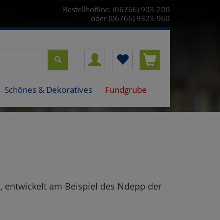
Bestellhotline: (06766) 903-200
oder (06766) 9323-960
Schönes & Dekoratives
Fundgrube
, entwickelt am Beispiel des Ndepp der