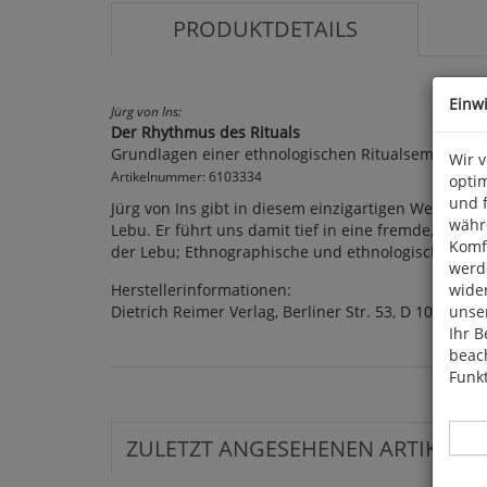
PRODUKTDETAILS
Einw
Jürg von Ins:
Der Rhythmus des Rituals
Grundlagen einer ethnologischen Ritualsemiotik, e
Wir 
Artikelnummer: 6103334
optim
und 
Jürg von Ins gibt in diesem einzigartigen Werk tief
währ
Lebu. Er führt uns damit tief in eine fremde, exoti
Komfo
der Lebu; Ethnographische und ethnologische Anwend
werde
Herstellerinformationen:
wide
Dietrich Reimer Verlag, Berliner Str. 53, D 10713 Be
unser
Ihr B
beach
Funkt
ZULETZT ANGESEHENEN ARTIKEL: