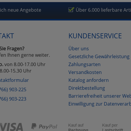
fragetools
lich neue Angebote
Über 6.000 lieferbare Art
Cookies
Cookies
Alle Akzeptieren
Einstellungen speichern
TAKT
KUNDENSERVICE
zu Haupptseite Zustimmung D
zurück
Sie Fragen?
Über uns
fen Ihnen gerne weiter.
Gesetzliche Gewährleistung
o.
von 8.00-17.00 Uhr
Zahlungsarten
8.00-15.30 Uhr
Versandkosten
taktformular
Katalog anfordern
Direktbestellung
766) 903-225
Barrierefreiheit unserer We
766) 903-223
Einwilligung zur Datenverar