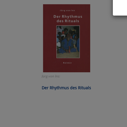
Hier 
Cook
fortg
nicht
Selbs
anpa
Ko
Jürg von Ins:
Wa
Der Rhythmus des Rituals
Pe
Ma