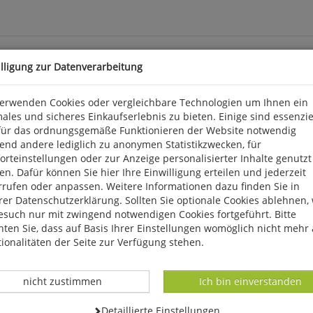
illigung zur Datenverarbeitung
ntwickelt am Beispiel des Ndepp der Lebu (Senegal)
verwenden Cookies oder vergleichbare Technologien um Ihnen ein
ales und sicheres Einkaufserlebnis zu bieten. Einige sind essenzie
für das ordnungsgemäße Funktionieren der Website notwendig
e Einblicke in das Leben und die Riten des auf der senegalesischen
end andere lediglich zu anonymen Statistikzwecken, für
sche Welt, die auch heute noch voller Wunder ist. Aus dem Inhalt: 
rteinstellungen oder zur Anzeige personalisierter Inhalte genutzt
ung. 2001. 399 S., Lit., kart. Dietrich Reimer Verlag.
n. Dafür können Sie hier Ihre Einwilligung erteilen und jederzeit
rrufen oder anpassen. Weitere Informationen dazu finden Sie in
rlin, vertrieb@reimer-verlag.de
er Datenschutzerklärung. Sollten Sie optionale Cookies ablehnen,
esuch nur mit zwingend notwendigen Cookies fortgeführt. Bitte
ten Sie, dass auf Basis Ihrer Einstellungen womöglich nicht mehr 
ionalitäten der Seite zur Verfügung stehen.
Datenverarbeitung -
Datenverarbeitung -
nicht zustimmen
Ich bin einverstanden
Datenverarbeitung -
Detaillierte Einstellungen