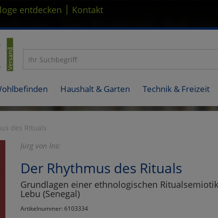
|
loge entdecken
Kontakt
Wohlbefinden
Haushalt & Garten
Technik & Freizeit
us des Rituals
Jürg von Ins:
Der Rhythmus des Rituals
Grundlagen einer ethnologischen Ritualsemiotik
Lebu (Senegal)
Artikelnummer: 6103334