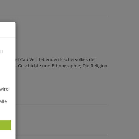
ll
 Halbinsel Cap Vert lebenden Fischervolkes der
Die Lebu - Geschichte und Ethnographie; Die Religion
 wird
alle