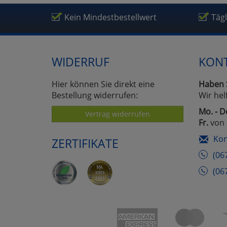
Um
Kein Mindestbestellwert
Täg
WIDERRUF
KON
Hier können Sie direkt eine
Haben 
Bestellung widerrufen:
Wir hel
Mo. - D
Vertrag widerrufen
Fr.
von 
Kon
ZERTIFIKATE
(06
(06