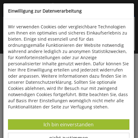
Kompletten Head der Seite überspringen
(06766) 903-200
oder (06766) 9323-960
Einwilligung zur Datenverarbeitung
Wir verwenden Cookies oder vergleichbare Technologien
um Ihnen ein optimales und sicheres Einkaufserlebnis zu
bieten. Einige sind essenziell und für das
ordnungsgemäße Funktionieren der Website notwendig
während andere lediglich zu anonymen Statistikzwecken,
für Komforteinstellungen oder zur Anzeige
personalisierter Inhalte genutzt werden. Dafür können Sie
Startseite
Bücher
Biologie allgemein
Zoologie
hier Ihre Einwilligung erteilen und jederzeit widerrufen
oder anpassen. Weitere Informationen dazu finden Sie in
Der Regenwurm ist immer der Gärtner
unserer Datenschutzerklärung. Sollten Sie optionale
Cookies ablehnen, wird Ihr Besuch nur mit zwingend
notwendigen Cookies fortgeführt. Bitte beachten Sie, dass
auf Basis Ihrer Einstellungen womöglich nicht mehr alle
Funktionalitäten der Seite zur Verfügung stehen.
Datenverarbeitung -
Ich bin einverstanden
Datenverarbeitung -