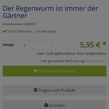
Der Regenwurm ist immer der
Marketing
Gärtner
Umfragetools
Artikelnummer: 6204537
Sofort lieferbar - 2-6 Werktage
Cookies
Alle Akzeptieren
5,95
€
*
Menge
Cookies
Einstellungen speichern
statt 12,00 (gebundener Preis aufgehoben)
* inkl. gesetzlicher MwSt und zzgl.
Versandkosten
zu Haupptseite Zustimmun
zurück
IN DEN WARENKORB
Fragen zum Produkt
Drucken