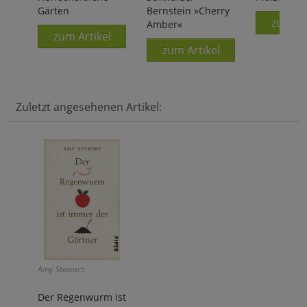
Gärten
Bernstein »Cherry
zum Ar
Amber«
zum Artikel
zum Artikel
Zuletzt angesehenen Artikel:
Amy Stewart:
Der Regenwurm ist