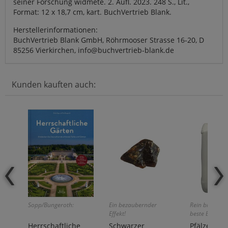
seiner Forschung widmete. 2. Aufl. 2023. 248 S., Lit.,
Format: 12 x 18,7 cm, kart. BuchVertrieb Blank.
Herstellerinformationen:
BuchVertrieb Blank GmbH, Röhrmooser Strasse 16-20, D
85256 Vierkirchen, info@buchvertrieb-blank.de
Kunden kauften auch:
Sopp/Bungeroth:
Ein bezaubernder
Rein biologisc
Effekt!
beste Blüh- u
Ernteergebnis
Herrschaftliche
Schwarzer
Pfälzer Tri