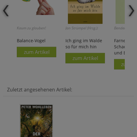
Kaum zu glauben!
Jan Strümpel (Hrsg.):
Bendel/Alsake
Balance-Vogel
Ich ging im Walde
Farne,
so für mich hin
Schachtel
zum Artikel
und Bärla
zum Artikel
zum Ar
Zuletzt angesehenen Artikel: