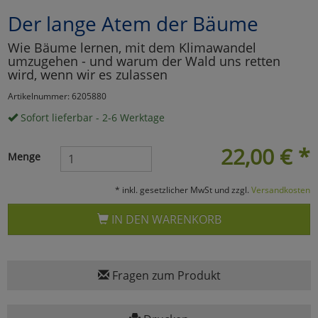
Der lange Atem der Bäume
Marketing
Wie Bäume lernen, mit dem Klimawandel
umzugehen - und warum der Wald uns retten
Umfragetools
wird, wenn wir es zulassen
Artikelnummer: 6205880
Sofort lieferbar - 2-6 Werktage
Cookies
Alle Akzeptieren
22,00
€
*
Cookies
Einstellungen speichern
Menge
zu Haupptseite Zustimmun
zurück
* inkl. gesetzlicher MwSt und zzgl.
Versandkosten
IN DEN WARENKORB
Fragen zum Produkt