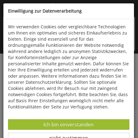
Kompletten Head der Seite überspringen
(06766) 903-200
oder (06766) 9323-960
Einwilligung zur Datenverarbeitung
Wir verwenden Cookies oder vergleichbare Technologien
um Ihnen ein optimales und sicheres Einkaufserlebnis zu
bieten. Einige sind essenziell und für das
ordnungsgemäße Funktionieren der Website notwendig
während andere lediglich zu anonymen Statistikzwecken,
für Komforteinstellungen oder zur Anzeige
personalisierter Inhalte genutzt werden. Dafür können Sie
Startseite
Bücher
Biologie allgemein
Diverses
hier Ihre Einwilligung erteilen und jederzeit widerrufen
oder anpassen. Weitere Informationen dazu finden Sie in
Der lange Atem der Bäume
unserer Datenschutzerklärung. Sollten Sie optionale
Cookies ablehnen, wird Ihr Besuch nur mit zwingend
notwendigen Cookies fortgeführt. Bitte beachten Sie, dass
auf Basis Ihrer Einstellungen womöglich nicht mehr alle
Funktionalitäten der Seite zur Verfügung stehen.
Datenverarbeitung -
Ich bin einverstanden
Datenverarbeitung -