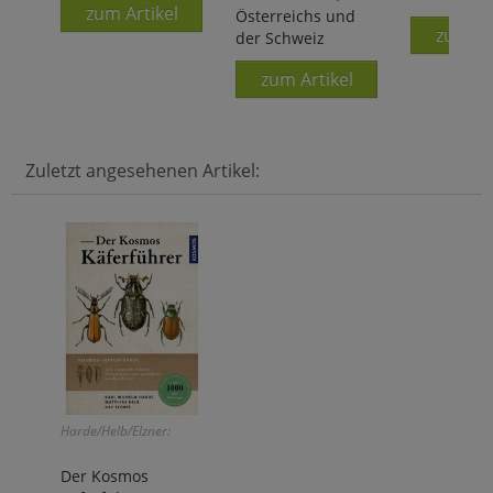
zum Artikel
Österreichs und
zum Ar
der Schweiz
zum Artikel
Zuletzt angesehenen Artikel:
Harde/Helb/Elzner:
Der Kosmos