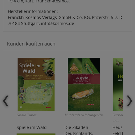
19,4 cm, kart. Franckh-Kosmos.
Herstellerinformationen:
Franckh-Kosmos Verlags-GmbH & Co. KG, Pfizerstr. 5-7, D
70184 Stuttgart, info@kosmos.de
Kunden kauften auch:
Gisela Tubes:
Mühletaler/Holzinger/Nickel/Wachmann:
Fischer/Stein
u.a.:
Spiele im Wald
Die Zikaden
Heuschrec
Deutschlands,
Feld best