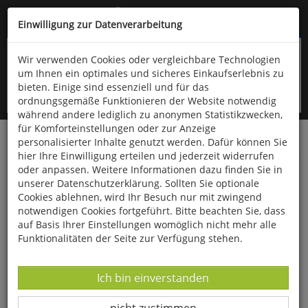
Kompletten Head der Seite überspringen
(06766) 903-200
oder (06766) 9323-960
Einwilligung zur Datenverarbeitung
Wir verwenden Cookies oder vergleichbare Technologien
um Ihnen ein optimales und sicheres Einkaufserlebnis zu
bieten. Einige sind essenziell und für das
ordnungsgemäße Funktionieren der Website notwendig
während andere lediglich zu anonymen Statistikzwecken,
für Komforteinstellungen oder zur Anzeige
personalisierter Inhalte genutzt werden. Dafür können Sie
Startseite
Bücher
Biologie allgemein
Entomologie
hier Ihre Einwilligung erteilen und jederzeit widerrufen
oder anpassen. Weitere Informationen dazu finden Sie in
Der Kosmos Käferführer
unserer Datenschutzerklärung. Sollten Sie optionale
Cookies ablehnen, wird Ihr Besuch nur mit zwingend
notwendigen Cookies fortgeführt. Bitte beachten Sie, dass
auf Basis Ihrer Einstellungen womöglich nicht mehr alle
Funktionalitäten der Seite zur Verfügung stehen.
Datenverarbeitung -
Ich bin einverstanden
Datenverarbeitung -