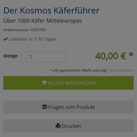
Der Kosmos Käferführer
Marketing
Über 1000 Käfer Mitteleuropas
Umfragetools
Artikelnummer: 6205783
Lieferbar in 7-10 Tagen
Cookies
Alle Akzeptieren
40,00
€
*
Menge
Cookies
Einstellungen speichern
* inkl. gesetzlicher MwSt und zzgl.
Versandkosten
zu Haupptseite Zustimmun
zurück
IN DEN WARENKORB
Fragen zum Produkt
Drucken