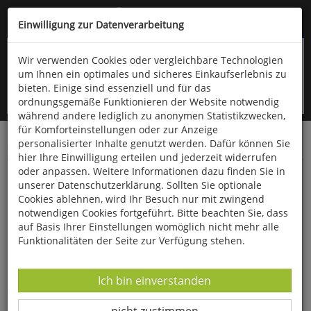
Kompletten Head der Seite überspringen
(06766) 903-200
oder (06766) 9323-960
Einwilligung zur Datenverarbeitung
Wir verwenden Cookies oder vergleichbare Technologien
um Ihnen ein optimales und sicheres Einkaufserlebnis zu
bieten. Einige sind essenziell und für das
ordnungsgemäße Funktionieren der Website notwendig
während andere lediglich zu anonymen Statistikzwecken,
für Komforteinstellungen oder zur Anzeige
personalisierter Inhalte genutzt werden. Dafür können Sie
Startseite
Bücher
Geschichte
Zeitgeschichte
hier Ihre Einwilligung erteilen und jederzeit widerrufen
oder anpassen. Weitere Informationen dazu finden Sie in
Der kleine Frieden im Großen Krieg
unserer Datenschutzerklärung. Sollten Sie optionale
Cookies ablehnen, wird Ihr Besuch nur mit zwingend
notwendigen Cookies fortgeführt. Bitte beachten Sie, dass
auf Basis Ihrer Einstellungen womöglich nicht mehr alle
Funktionalitäten der Seite zur Verfügung stehen.
Datenverarbeitung -
Ich bin einverstanden
Datenverarbeitung -