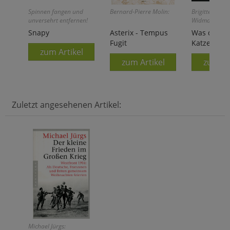
Spinnen fangen und
Bernard-Pierre Molin:
Brigitte Rauth
unversehrt entfernen!
Widmann:
Snapy
Asterix - Tempus
Was denkt
Fugit
Katze?
zum Artikel
zum Artikel
zum Ar
Zuletzt angesehenen Artikel:
Michael Jürgs: