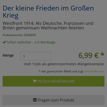
Der kleine Frieden im Großen
Marketing
Krieg
Umfragetools
Westfront 1914: Als Deutsche, Franzosen und
Briten gemeinsam Weihnachten feierten
Artikelnummer: 6204656
Cookies
Alle Akzeptieren
Sofort lieferbar - 2-6 Werktage
Cookies
Einstellungen speichern
6,99
€
*
Menge
zu Haupptseite Zustimmun
zurück
statt 13,00, als gekennzeichnetes Mängelexemplar
* inkl. gesetzlicher MwSt und zzgl.
Versandkosten
IN DEN WARENKORB
Fragen zum Produkt