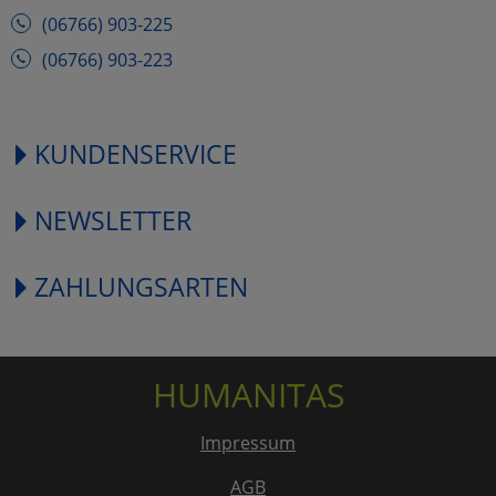
(06766) 903-225
(06766) 903-223
KUNDENSERVICE
NEWSLETTER
ZAHLUNGSARTEN
HUMANITAS
Impressum
AGB