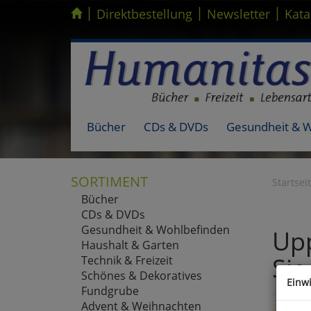
|
|
|
Kompletten Head der Seite überspringen
Direktbestellung
Newsletter
Kata
Bücher
CDs & DVDs
Gesundheit & 
SORTIMENT
Startsei
Bücher
CDs & DVDs
Gesundheit & Wohlbefinden
Upp
Haushalt & Garten
Sie
Technik & Freizeit
Schönes & Dekoratives
Einw
Fundgrube
Advent & Weihnachten