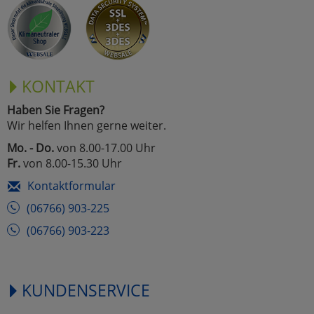
Marketing
Umfragetools
KONTAKT
Haben Sie Fragen?
Cookies
Alle Akzeptieren
Wir helfen Ihnen gerne weiter.
Cookies
Mo. - Do.
von 8.00-17.00 Uhr
Einstellungen speichern
Fr.
von 8.00-15.30 Uhr
zu Haupptseite Zustimmun
zurück
Kontaktformular
(06766) 903-225
(06766) 903-223
KUNDENSERVICE