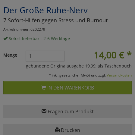
Der Große Ruhe-Nerv
Marketing
7 Sofort-Hilfen gegen Stress und Burnout
Umfragetools
Artikelnummer: 6202279
Sofort lieferbar - 2-6 Werktage
Cookies
Alle Akzeptieren
14,00
€
*
Menge
Cookies
Einstellungen speichern
gebundene Originalausgabe 19,99, als Taschenbuch
* inkl. gesetzlicher MwSt und zzgl.
Versandkosten
zu Haupptseite Zustimmun
zurück
IN DEN WARENKORB
Fragen zum Produkt
Drucken