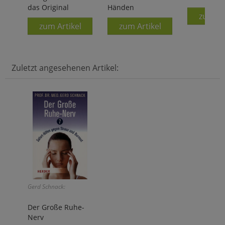
das Original
Händen
zum Ar
zum Artikel
zum Artikel
Zuletzt angesehenen Artikel:
Gerd Schnack:
Der Große Ruhe-
Nerv