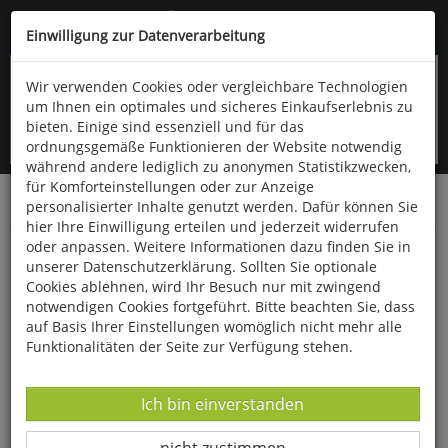
Kompletten Head der Seite überspringen
(06766) 903-200
oder (06766) 9323-960
Einwilligung zur Datenverarbeitung
Wir verwenden Cookies oder vergleichbare Technologien
um Ihnen ein optimales und sicheres Einkaufserlebnis zu
bieten. Einige sind essenziell und für das
ordnungsgemäße Funktionieren der Website notwendig
während andere lediglich zu anonymen Statistikzwecken,
für Komforteinstellungen oder zur Anzeige
personalisierter Inhalte genutzt werden. Dafür können Sie
Startseite
Bücher
Gesundheit
hier Ihre Einwilligung erteilen und jederzeit widerrufen
oder anpassen. Weitere Informationen dazu finden Sie in
Der Große Ruhe-Nerv
unserer Datenschutzerklärung. Sollten Sie optionale
Cookies ablehnen, wird Ihr Besuch nur mit zwingend
notwendigen Cookies fortgeführt. Bitte beachten Sie, dass
auf Basis Ihrer Einstellungen womöglich nicht mehr alle
Funktionalitäten der Seite zur Verfügung stehen.
Datenverarbeitung -
Ich bin einverstanden
Datenverarbeitung -