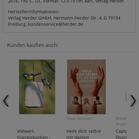
2016. 180 S., Lit., Format: 12 x 19 cm, kart. Verlag Herder.
Herstellerinformationen:
Verlag Herder GmbH, Hermann-Herder-Str. 4, D 79104
Freiburg, kundenservice@herder.de
Kunden kauften auch:
Dieter Awender:
Mühelose Rein
langanhalten
Sauberkeit!
Vollwert-
Heile dich selbst
Captain Cl
Energiekuchen -
mit deinen
Duschkabin