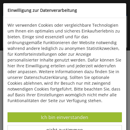
Kompletten Head der Seite überspringen
(06766) 903-200
oder (06766) 9323-960
Einwilligung zur Datenverarbeitung
Wir verwenden Cookies oder vergleichbare Technologien
um Ihnen ein optimales und sicheres Einkaufserlebnis zu
bieten. Einige sind essenziell und für das
ordnungsgemäße Funktionieren der Website notwendig
während andere lediglich zu anonymen Statistikzwecken,
für Komforteinstellungen oder zur Anzeige
personalisierter Inhalte genutzt werden. Dafür können Sie
Startseite
Bücher
Biologie allgemein
Entomologie
hier Ihre Einwilligung erteilen und jederzeit widerrufen
oder anpassen. Weitere Informationen dazu finden Sie in
Der Eichenprozessionsspinner
unserer Datenschutzerklärung. Sollten Sie optionale
Cookies ablehnen, wird Ihr Besuch nur mit zwingend
notwendigen Cookies fortgeführt. Bitte beachten Sie, dass
auf Basis Ihrer Einstellungen womöglich nicht mehr alle
Funktionalitäten der Seite zur Verfügung stehen.
Datenverarbeitung -
Ich bin einverstanden
Datenverarbeitung -