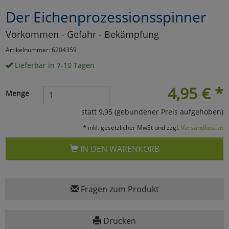
Der Eichenprozessionsspinner
Marketing
Vorkommen - Gefahr - Bekämpfung
Umfragetools
Artikelnummer: 6204359
Lieferbar in 7-10 Tagen
Cookies
Alle Akzeptieren
4,95
€
*
Menge
Cookies
Einstellungen speichern
statt 9,95 (gebundener Preis aufgehoben)
* inkl. gesetzlicher MwSt und zzgl.
Versandkosten
zu Haupptseite Zustimmun
zurück
IN DEN WARENKORB
Fragen zum Produkt
Drucken