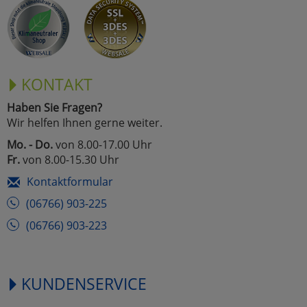
Marketing
Umfragetools
KONTAKT
Haben Sie Fragen?
Cookies
Alle Akzeptieren
Wir helfen Ihnen gerne weiter.
Cookies
Mo. - Do.
von 8.00-17.00 Uhr
Einstellungen speichern
Fr.
von 8.00-15.30 Uhr
zu Haupptseite Zustimmun
zurück
Kontaktformular
(06766) 903-225
(06766) 903-223
KUNDENSERVICE