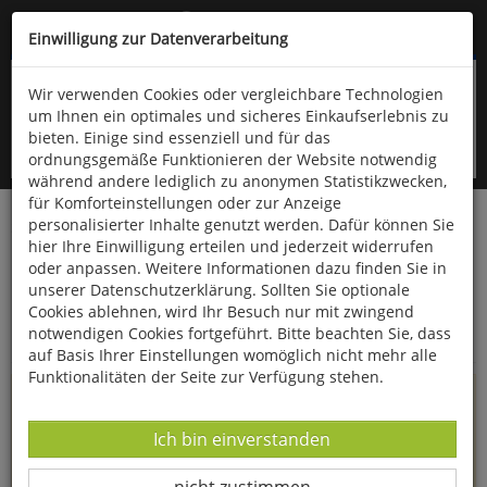
Kompletten Head der Seite überspringen
(06766) 903-200
oder (06766) 9323-960
Einwilligung zur Datenverarbeitung
Wir verwenden Cookies oder vergleichbare Technologien
um Ihnen ein optimales und sicheres Einkaufserlebnis zu
bieten. Einige sind essenziell und für das
ordnungsgemäße Funktionieren der Website notwendig
während andere lediglich zu anonymen Statistikzwecken,
für Komforteinstellungen oder zur Anzeige
personalisierter Inhalte genutzt werden. Dafür können Sie
Startseite
Informationen
hier Ihre Einwilligung erteilen und jederzeit widerrufen
oder anpassen. Weitere Informationen dazu finden Sie in
Uppps...
unserer Datenschutzerklärung. Sollten Sie optionale
Cookies ablehnen, wird Ihr Besuch nur mit zwingend
Sie sind weitergeleitet worden !
notwendigen Cookies fortgeführt. Bitte beachten Sie, dass
auf Basis Ihrer Einstellungen womöglich nicht mehr alle
Funktionalitäten der Seite zur Verfügung stehen.
Die Seite, das Produkt oder die Kategorie, die Sie versucht
haben zu öffnen, gibt es leider nicht mehr in unserem
Datenverarbeitung -
Ich bin einverstanden
Shop.
Datenverarbeitung -