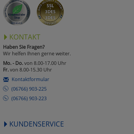
Marketing
Umfragetools
KONTAKT
Haben Sie Fragen?
Cookies
Alle Akzeptieren
Wir helfen Ihnen gerne weiter.
Cookies
Mo. - Do.
von 8.00-17.00 Uhr
Einstellungen speichern
Fr.
von 8.00-15.30 Uhr
zu Haupptseite Zustimmun
zurück
Kontaktformular
(06766) 903-225
(06766) 903-223
KUNDENSERVICE