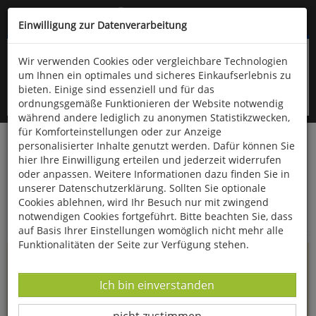
Kompletten Head der Seite überspringen
(06766) 903-200
oder (06766) 9323-960
Einwilligung zur Datenverarbeitung
Wir verwenden Cookies oder vergleichbare Technologien
um Ihnen ein optimales und sicheres Einkaufserlebnis zu
bieten. Einige sind essenziell und für das
ordnungsgemäße Funktionieren der Website notwendig
während andere lediglich zu anonymen Statistikzwecken,
für Komforteinstellungen oder zur Anzeige
personalisierter Inhalte genutzt werden. Dafür können Sie
Startseite
Informationen
hier Ihre Einwilligung erteilen und jederzeit widerrufen
oder anpassen. Weitere Informationen dazu finden Sie in
Uppps...
unserer Datenschutzerklärung. Sollten Sie optionale
Cookies ablehnen, wird Ihr Besuch nur mit zwingend
Sie sind weitergeleitet worden !
notwendigen Cookies fortgeführt. Bitte beachten Sie, dass
auf Basis Ihrer Einstellungen womöglich nicht mehr alle
Funktionalitäten der Seite zur Verfügung stehen.
Die Seite, das Produkt oder die Kategorie, die Sie versucht
haben zu öffnen, gibt es leider nicht mehr in unserem
Datenverarbeitung -
Ich bin einverstanden
Shop.
Datenverarbeitung -