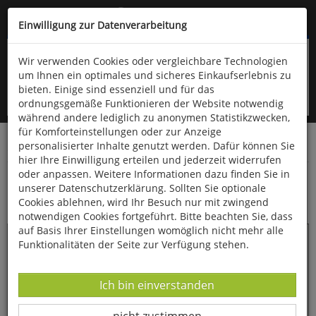
Kompletten Head der Seite überspringen
(06766) 903-200
oder (06766) 9323-960
Einwilligung zur Datenverarbeitung
Wir verwenden Cookies oder vergleichbare Technologien
um Ihnen ein optimales und sicheres Einkaufserlebnis zu
bieten. Einige sind essenziell und für das
ordnungsgemäße Funktionieren der Website notwendig
während andere lediglich zu anonymen Statistikzwecken,
für Komforteinstellungen oder zur Anzeige
personalisierter Inhalte genutzt werden. Dafür können Sie
Startseite
Bücher
Naturwissenschaften
Paläontologie
hier Ihre Einwilligung erteilen und jederzeit widerrufen
oder anpassen. Weitere Informationen dazu finden Sie in
Steinkohlenformation und deren Flora an der
unserer Datenschutzerklärung. Sollten Sie optionale
Ostseite des Tödi
Cookies ablehnen, wird Ihr Besuch nur mit zwingend
notwendigen Cookies fortgeführt. Bitte beachten Sie, dass
auf Basis Ihrer Einstellungen womöglich nicht mehr alle
Funktionalitäten der Seite zur Verfügung stehen.
Datenverarbeitung -
Ich bin einverstanden
Datenverarbeitung -