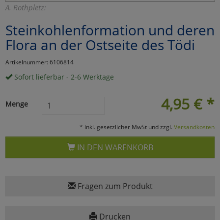
A. Rothpletz:
Marketing
Steinkohlenformation und deren
Flora an der Ostseite des Tödi
Umfragetools
Artikelnummer: 6106814
Sofort lieferbar - 2-6 Werktage
Cookies
Alle Akzeptieren
4,95
€
*
Cookies
Einstellungen speichern
Menge
zu Haupptseite Zustimmun
zurück
* inkl. gesetzlicher MwSt und zzgl.
Versandkosten
IN DEN WARENKORB
Fragen zum Produkt
Drucken