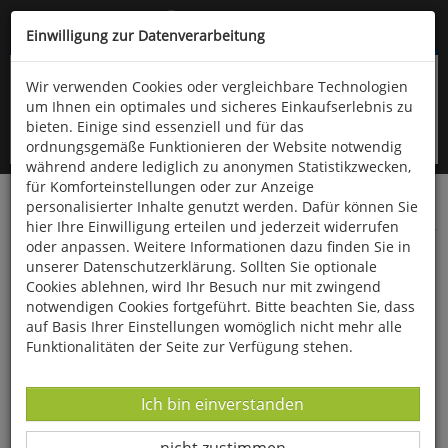
Kompletten Head der Seite überspringen
(06766) 903-200
oder (06766) 9323-960
Einwilligung zur Datenverarbeitung
Wir verwenden Cookies oder vergleichbare Technologien
um Ihnen ein optimales und sicheres Einkaufserlebnis zu
bieten. Einige sind essenziell und für das
ordnungsgemäße Funktionieren der Website notwendig
während andere lediglich zu anonymen Statistikzwecken,
für Komforteinstellungen oder zur Anzeige
personalisierter Inhalte genutzt werden. Dafür können Sie
Startseite
Bücher
Biologie allgemein
Ornithologie
hier Ihre Einwilligung erteilen und jederzeit widerrufen
oder anpassen. Weitere Informationen dazu finden Sie in
Das wilde Leben der Vögel
unserer Datenschutzerklärung. Sollten Sie optionale
Cookies ablehnen, wird Ihr Besuch nur mit zwingend
notwendigen Cookies fortgeführt. Bitte beachten Sie, dass
auf Basis Ihrer Einstellungen womöglich nicht mehr alle
Funktionalitäten der Seite zur Verfügung stehen.
Datenverarbeitung -
Ich bin einverstanden
Datenverarbeitung -