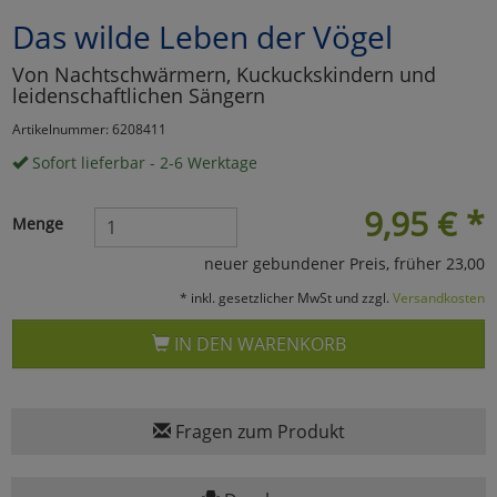
Das wilde Leben der Vögel
Marketing
Von Nachtschwärmern, Kuckuckskindern und
leidenschaftlichen Sängern
Umfragetools
Artikelnummer: 6208411
Sofort lieferbar - 2-6 Werktage
Cookies
Alle Akzeptieren
9,95
€
*
Menge
Cookies
Einstellungen speichern
neuer gebundener Preis, früher 23,00
zu Haupptseite Zustimmun
zurück
* inkl. gesetzlicher MwSt und zzgl.
Versandkosten
IN DEN WARENKORB
Fragen zum Produkt