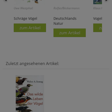
Uwe Westphal:
Rolfes/Böckermann:
Klaus Richarz:
Schräge Vögel
Deutschlands
Vogelzug
Natur
zum Artikel
zum Ar
zum Artikel
Zuletzt angesehenen Artikel: