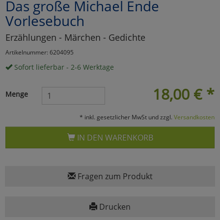
Das große Michael Ende
Marketing
Vorlesebuch
Erzählungen - Märchen - Gedichte
Umfragetools
Artikelnummer: 6204095
Sofort lieferbar - 2-6 Werktage
Cookies
Alle Akzeptieren
18,00
€
*
Menge
Cookies
Einstellungen speichern
* inkl. gesetzlicher MwSt und zzgl.
Versandkosten
zu Haupptseite Zustimmun
zurück
IN DEN WARENKORB
Fragen zum Produkt
Drucken