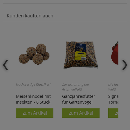
Kunden kauften auch:
Hochwertige Klassiker!
Zur Erhaltung der
Die lauteste P
Artenvielfalt!
Welt!
Meisenknödel mit
Ganzjahresfutter
Signalpfei
Insekten - 6 Stück
für Gartenvögel
Tornado 2
zum Artikel
zum Artikel
zum Ar