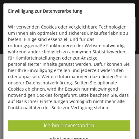
Kompletten Head der Seite überspringen
(06766) 903-200
oder (06766) 9323-960
Einwilligung zur Datenverarbeitung
Wir verwenden Cookies oder vergleichbare Technologien
um Ihnen ein optimales und sicheres Einkaufserlebnis zu
bieten. Einige sind essenziell und für das
ordnungsgemäße Funktionieren der Website notwendig
während andere lediglich zu anonymen Statistikzwecken,
für Komforteinstellungen oder zur Anzeige
personalisierter Inhalte genutzt werden. Dafür können Sie
Startseite
Bücher
Kinderbücher
hier Ihre Einwilligung erteilen und jederzeit widerrufen
oder anpassen. Weitere Informationen dazu finden Sie in
Das große Michael Ende Vorlesebuch
unserer Datenschutzerklärung. Sollten Sie optionale
Cookies ablehnen, wird Ihr Besuch nur mit zwingend
notwendigen Cookies fortgeführt. Bitte beachten Sie, dass
auf Basis Ihrer Einstellungen womöglich nicht mehr alle
Funktionalitäten der Seite zur Verfügung stehen.
Datenverarbeitung -
Ich bin einverstanden
Datenverarbeitung -