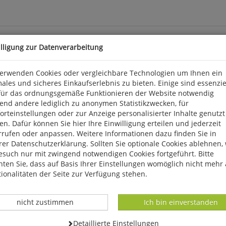
illigung zur Datenverarbeitung
verwenden Cookies oder vergleichbare Technologien um Ihnen ein
ales und sicheres Einkaufserlebnis zu bieten. Einige sind essenzie
für das ordnungsgemäße Funktionieren der Website notwendig
end andere lediglich zu anonymen Statistikzwecken, für
rteinstellungen oder zur Anzeige personalisierter Inhalte genutzt
n. Dafür können Sie hier Ihre Einwilligung erteilen und jederzeit
rrufen oder anpassen. Weitere Informationen dazu finden Sie in
k 3, D 56291 Wiebelsheim, service@humanitas-versand.de
er Datenschutzerklärung. Sollten Sie optionale Cookies ablehnen,
esuch nur mit zwingend notwendigen Cookies fortgeführt. Bitte
ten Sie, dass auf Basis Ihrer Einstellungen womöglich nicht mehr 
ionalitäten der Seite zur Verfügung stehen.
Datenverarbeitung -
Datenverarbeitung -
nicht zustimmen
Ich bin einverstanden
Datenverarbeitung -
Detaillierte Einstellungen