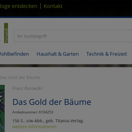
|
loge entdecken
Kontakt
Wohlbefinden
Haushalt & Garten
Technik & Freizeit
Das Gold der Bäume
Franz Kurowski:
Das Gold der Bäume
Artikelnummer: 6104253
156 S., s/w-Abb., geb. Titania-Verlag.
weitere Informationen