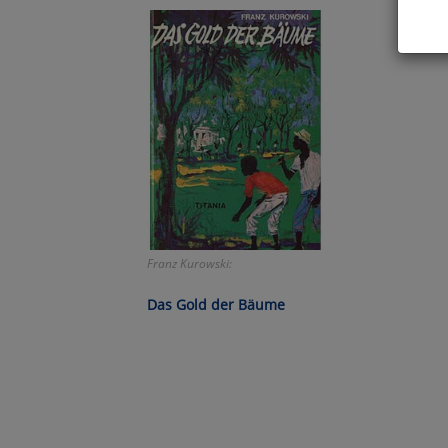
Hier 
Cook
fortg
nicht
Selbs
anpa
Ko
Franz Kurowski:
Wa
Das Gold der Bäume
Pe
Ma