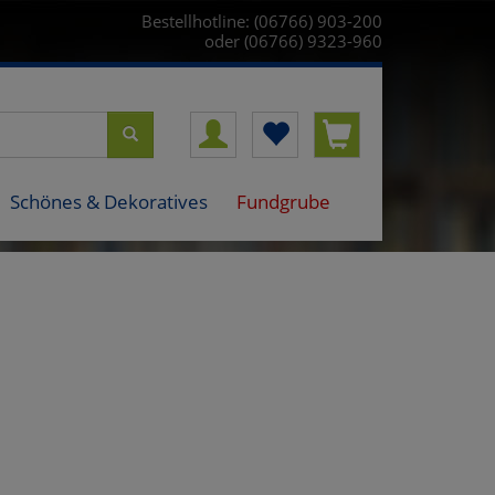
Bestellhotline: (06766) 903-200
oder (06766) 9323-960
Schönes & Dekoratives
Fundgrube