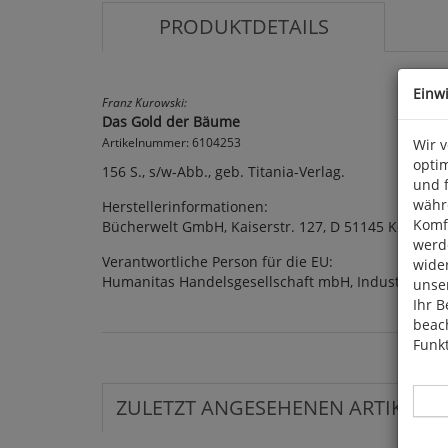
PRODUKTDETAILS
Einw
Franz Kurowski:
Das Gold der Bäume
Artikelnummer: 6104253
Wir 
optim
156 S., s/w-Abb., geb. Titania-Verlag.
und 
währ
Herstellerinformationen:
Komfo
Bücherwelt GmbH, Kaiserstr. 127, D 51145 Köln
werde
Verantwortliche Person für die EU:
wide
Humanitas Handelsgesellschaft mbH, Industriepar
unser
Ihr B
beach
Funkt
ZULETZT ANGESEHENEN ARTIKEL: