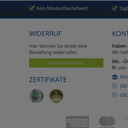
Um
Kein Mindestbestellwert
Täg
WIDERRUF
KON
Hier können Sie direkt eine
Haben 
Bestellung widerrufen:
Wir hel
Mo. - D
Vertrag widerrufen
Fr.
von 
Kon
ZERTIFIKATE
(06
(06