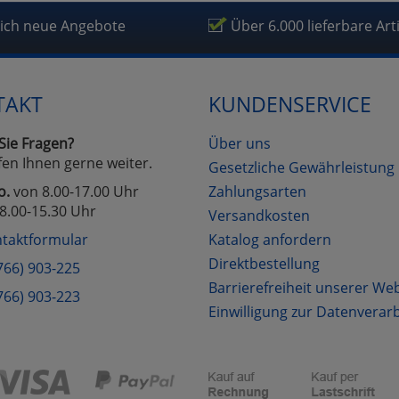
fragetools
lich neue Angebote
Über 6.000 lieferbare Art
Cookies
Cookies
Alle Akzeptieren
Einstellungen speichern
TAKT
KUNDENSERVICE
zu Haupptseite Zustimmung D
zurück
Sie Fragen?
Über uns
fen Ihnen gerne weiter.
Gesetzliche Gewährleistung
o.
von 8.00-17.00 Uhr
Zahlungsarten
8.00-15.30 Uhr
Versandkosten
taktformular
Katalog anfordern
Direktbestellung
766) 903-225
Barrierefreiheit unserer We
766) 903-223
Einwilligung zur Datenverar