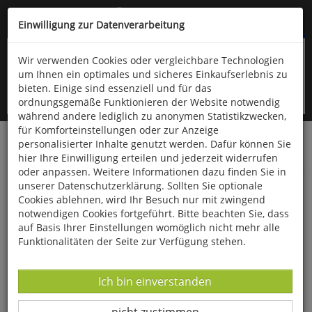
Kompletten Head der Seite überspringen
(06766) 903-200
oder (06766) 9323-960
Einwilligung zur Datenverarbeitung
Wir verwenden Cookies oder vergleichbare Technologien
um Ihnen ein optimales und sicheres Einkaufserlebnis zu
bieten. Einige sind essenziell und für das
ordnungsgemäße Funktionieren der Website notwendig
während andere lediglich zu anonymen Statistikzwecken,
für Komforteinstellungen oder zur Anzeige
personalisierter Inhalte genutzt werden. Dafür können Sie
Startseite
Bücher
Downloads
Zeitschriften
hier Ihre Einwilligung erteilen und jederzeit widerrufen
Der Falke
oder anpassen. Weitere Informationen dazu finden Sie in
unserer Datenschutzerklärung. Sollten Sie optionale
Das Donaumoos und die Donauaue bei
Cookies ablehnen, wird Ihr Besuch nur mit zwingend
Günzburg in Bayern
notwendigen Cookies fortgeführt. Bitte beachten Sie, dass
auf Basis Ihrer Einstellungen womöglich nicht mehr alle
Funktionalitäten der Seite zur Verfügung stehen.
Datenverarbeitung -
Ich bin einverstanden
Datenverarbeitung -