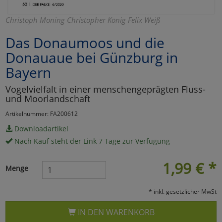
Marketing
Christoph Moning Christopher König Felix Weiß
Das Donaumoos und die
Umfragetools
Donauaue bei Günzburg in
Bayern
Cookies
Alle Akzeptieren
Vogelvielfalt in einer menschengeprägten Fluss-
und Moorlandschaft
Cookies
Einstellungen speichern
Artikelnummer: FA200612
zu Haupptseite Zustimmun
zurück
Downloadartikel
Nach Kauf steht der Link 7 Tage zur Verfügung
1,99
€
*
Menge
* inkl. gesetzlicher MwSt
IN DEN WARENKORB