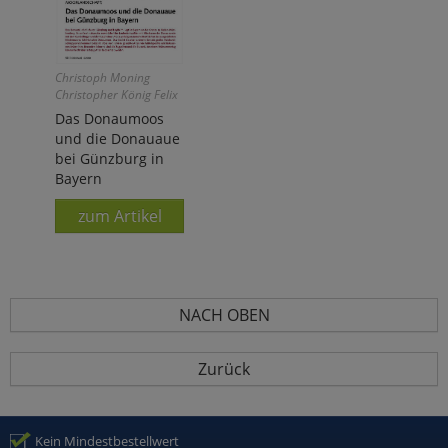
Christoph Moning
Christopher König Felix
Weiß
Das Donaumoos
und die Donauaue
bei Günzburg in
Bayern
zum Artikel
NACH OBEN
Zurück
Kein Mindestbestellwert