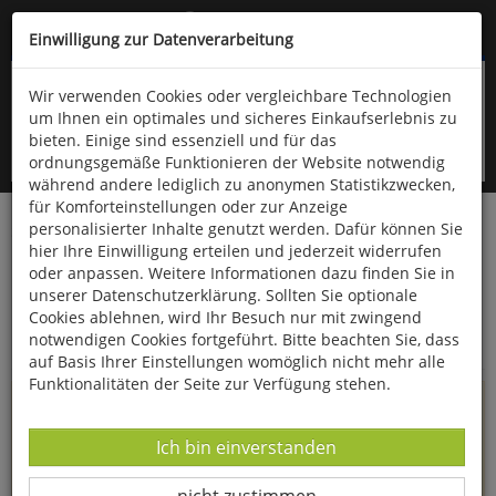
Kompletten Head der Seite überspringen
(06766) 903-200
oder (06766) 9323-960
Einwilligung zur Datenverarbeitung
Wir verwenden Cookies oder vergleichbare Technologien
um Ihnen ein optimales und sicheres Einkaufserlebnis zu
bieten. Einige sind essenziell und für das
ordnungsgemäße Funktionieren der Website notwendig
während andere lediglich zu anonymen Statistikzwecken,
für Komforteinstellungen oder zur Anzeige
personalisierter Inhalte genutzt werden. Dafür können Sie
Startseite
Informationen
hier Ihre Einwilligung erteilen und jederzeit widerrufen
oder anpassen. Weitere Informationen dazu finden Sie in
Uppps...
unserer Datenschutzerklärung. Sollten Sie optionale
Cookies ablehnen, wird Ihr Besuch nur mit zwingend
Sie sind weitergeleitet worden !
notwendigen Cookies fortgeführt. Bitte beachten Sie, dass
auf Basis Ihrer Einstellungen womöglich nicht mehr alle
Funktionalitäten der Seite zur Verfügung stehen.
Die Seite, das Produkt oder die Kategorie, die Sie versucht
haben zu öffnen, gibt es leider nicht mehr in unserem
Datenverarbeitung -
Ich bin einverstanden
Shop.
Datenverarbeitung -