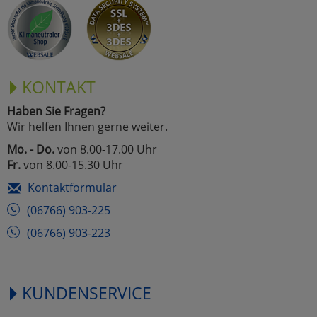
Marketing
Umfragetools
KONTAKT
Haben Sie Fragen?
Cookies
Alle Akzeptieren
Wir helfen Ihnen gerne weiter.
Cookies
Mo. - Do.
von 8.00-17.00 Uhr
Einstellungen speichern
Fr.
von 8.00-15.30 Uhr
zu Haupptseite Zustimmun
zurück
Kontaktformular
(06766) 903-225
(06766) 903-223
KUNDENSERVICE