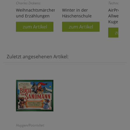
Charles Dickens:
Technologie!
Weihnachtsmärchen
Winter in der
AirPress Pe
und Erzählungen
Häschenschule
Allwetter-
Kugelschre
zum Artikel
zum Artikel
zum Ar
Zuletzt angesehenen Artikel:
Huygen/Poortvliet: