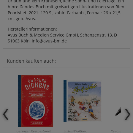
Urlaub und kein Kranksein, keine Sonn- und Feiertage. Ein
hinreißendes Buch mit großartigen Illustrationen von Rien
Poortvliet! 2021. 120 S., zahlr. Farbabb., Format: 26 x 21,5
cm, geb. Avus.
Herstellerinformationen:
Avus Buch & Medien Service GmbH, Schanzenstr. 13, D
51063 Köln, info@avus-bm.de
Kunden kauften auch:
Geringer Restbestand!
Sixtus/Walther:
Revolutionäre