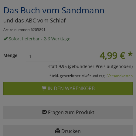
Das Buch vom Sandmann
Marketing
und das ABC vom Schlaf
Umfragetools
Artikelnummer: 6205891
Sofort lieferbar - 2-6 Werktage
Cookies
Alle Akzeptieren
4,99
€
*
Menge
Cookies
Einstellungen speichern
statt 9,95 (gebundener Preis aufgehoben)
* inkl. gesetzlicher MwSt und zzgl.
Versandkosten
zu Haupptseite Zustimmun
zurück
IN DEN WARENKORB
Fragen zum Produkt
Drucken