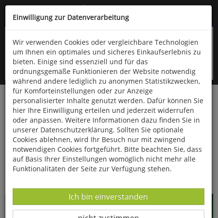
Kompletten Head der Seite überspringen
(06766) 903-200
oder (06766) 9323-960
Einwilligung zur Datenverarbeitung
Wir verwenden Cookies oder vergleichbare Technologien
um Ihnen ein optimales und sicheres Einkaufserlebnis zu
bieten. Einige sind essenziell und für das
ordnungsgemäße Funktionieren der Website notwendig
während andere lediglich zu anonymen Statistikzwecken,
für Komforteinstellungen oder zur Anzeige
personalisierter Inhalte genutzt werden. Dafür können Sie
Startseite
Bücher
Verschiedene Sachgebiete
hier Ihre Einwilligung erteilen und jederzeit widerrufen
oder anpassen. Weitere Informationen dazu finden Sie in
Das Buch vom Sandmann
unserer Datenschutzerklärung. Sollten Sie optionale
Cookies ablehnen, wird Ihr Besuch nur mit zwingend
notwendigen Cookies fortgeführt. Bitte beachten Sie, dass
auf Basis Ihrer Einstellungen womöglich nicht mehr alle
Funktionalitäten der Seite zur Verfügung stehen.
Datenverarbeitung -
Ich bin einverstanden
Datenverarbeitung -