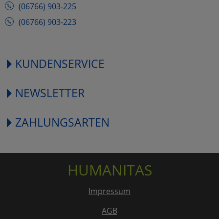
(06766) 903-225
(06766) 903-223
KUNDENSERVICE
NEWSLETTER
ZAHLUNGSARTEN
HUMANITAS
Impressum
AGB