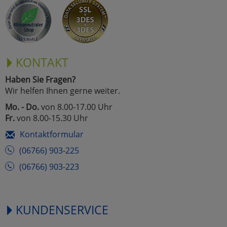
Marketing
Umfragetools
KONTAKT
Haben Sie Fragen?
Cookies
Alle Akzeptieren
Wir helfen Ihnen gerne weiter.
Cookies
Mo. - Do.
von 8.00-17.00 Uhr
Einstellungen speichern
Fr.
von 8.00-15.30 Uhr
zu Haupptseite Zustimmun
zurück
Kontaktformular
(06766) 903-225
(06766) 903-223
KUNDENSERVICE