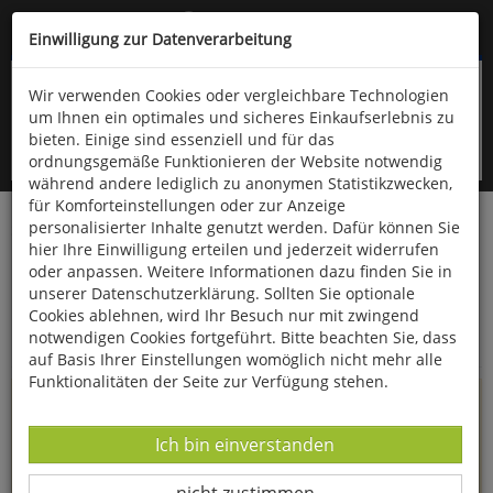
Kompletten Head der Seite überspringen
(06766) 903-200
oder (06766) 9323-960
Einwilligung zur Datenverarbeitung
Wir verwenden Cookies oder vergleichbare Technologien
um Ihnen ein optimales und sicheres Einkaufserlebnis zu
bieten. Einige sind essenziell und für das
ordnungsgemäße Funktionieren der Website notwendig
während andere lediglich zu anonymen Statistikzwecken,
für Komforteinstellungen oder zur Anzeige
personalisierter Inhalte genutzt werden. Dafür können Sie
Startseite
Informationen
hier Ihre Einwilligung erteilen und jederzeit widerrufen
oder anpassen. Weitere Informationen dazu finden Sie in
Uppps...
unserer Datenschutzerklärung. Sollten Sie optionale
Cookies ablehnen, wird Ihr Besuch nur mit zwingend
Sie sind weitergeleitet worden !
notwendigen Cookies fortgeführt. Bitte beachten Sie, dass
auf Basis Ihrer Einstellungen womöglich nicht mehr alle
Funktionalitäten der Seite zur Verfügung stehen.
Die Seite, das Produkt oder die Kategorie, die Sie versucht
haben zu öffnen, gibt es leider nicht mehr in unserem
Datenverarbeitung -
Ich bin einverstanden
Shop.
Datenverarbeitung -