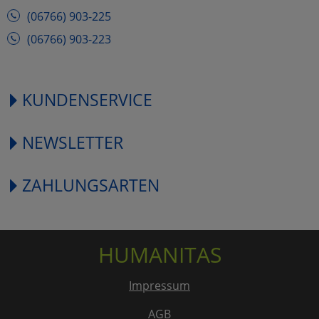
(06766) 903-225
(06766) 903-223
KUNDENSERVICE
NEWSLETTER
ZAHLUNGSARTEN
HUMANITAS
Impressum
AGB