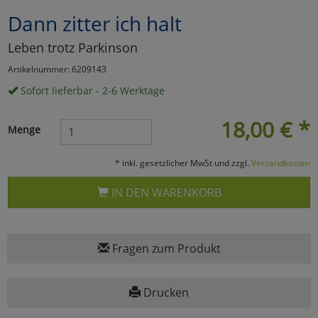
Dann zitter ich halt
Marketing
Leben trotz Parkinson
Umfragetools
Artikelnummer: 6209143
Sofort lieferbar - 2-6 Werktage
Cookies
Alle Akzeptieren
18,00
€
*
Menge
Cookies
Einstellungen speichern
* inkl. gesetzlicher MwSt und zzgl.
Versandkosten
zu Haupptseite Zustimmun
zurück
IN DEN WARENKORB
Fragen zum Produkt
Drucken