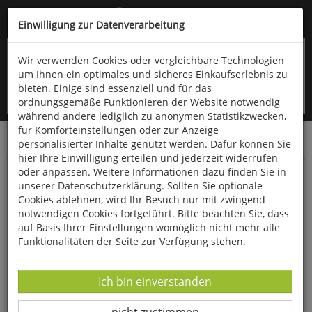
Kompletten Head der Seite überspringen
(06766) 903-200
oder (06766) 9323-960
Einwilligung zur Datenverarbeitung
Wir verwenden Cookies oder vergleichbare Technologien
um Ihnen ein optimales und sicheres Einkaufserlebnis zu
bieten. Einige sind essenziell und für das
ordnungsgemäße Funktionieren der Website notwendig
während andere lediglich zu anonymen Statistikzwecken,
für Komforteinstellungen oder zur Anzeige
personalisierter Inhalte genutzt werden. Dafür können Sie
Startseite
Bücher
Gesundheit
hier Ihre Einwilligung erteilen und jederzeit widerrufen
oder anpassen. Weitere Informationen dazu finden Sie in
Dann zitter ich halt
unserer Datenschutzerklärung. Sollten Sie optionale
Cookies ablehnen, wird Ihr Besuch nur mit zwingend
notwendigen Cookies fortgeführt. Bitte beachten Sie, dass
auf Basis Ihrer Einstellungen womöglich nicht mehr alle
Funktionalitäten der Seite zur Verfügung stehen.
Datenverarbeitung -
Ich bin einverstanden
Datenverarbeitung -