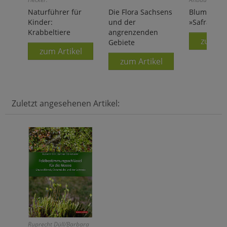
Naturführer für
Die Flora Sachsens
Blumenzwi
Kinder:
und der
»Safran-Kr
Krabbeltiere
angrenzenden
zum Ar
Gebiete
zum Artikel
zum Artikel
Zuletzt angesehenen Artikel:
Ruprecht Düll/Barbara