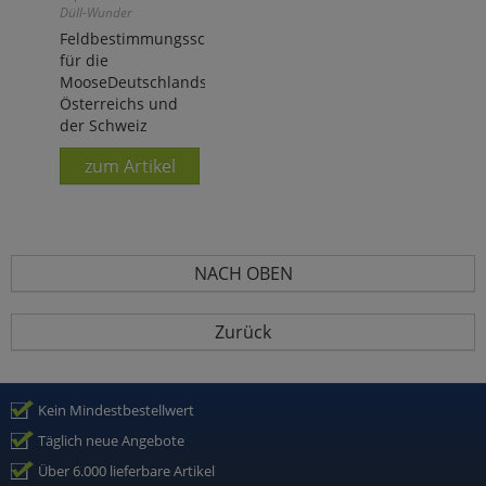
Düll-Wunder
Feldbestimmungsschlüssel
für die
MooseDeutschlands,
Österreichs und
der Schweiz
zum Artikel
NACH OBEN
Zurück
Kein Mindestbestellwert
Täglich neue Angebote
Über 6.000 lieferbare Artikel