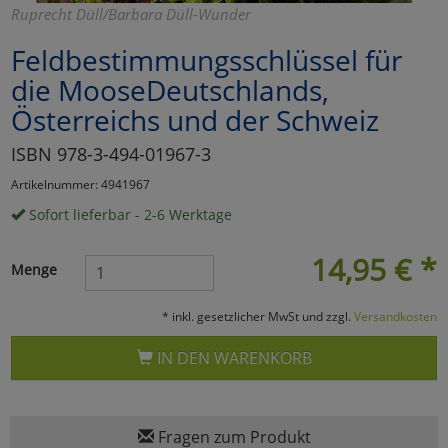
Ruprecht Düll/Barbara Düll-Wunder
Marketing
Feldbestimmungsschlüssel für
die MooseDeutschlands,
Umfragetools
Österreichs und der Schweiz
ISBN 978-3-494-01967-3
Cookies
Alle Akzeptieren
Artikelnummer: 4941967
Cookies
Einstellungen speichern
Sofort lieferbar - 2-6 Werktage
zu Haupptseite Zustimmun
zurück
14,95
€
*
Menge
* inkl. gesetzlicher MwSt und zzgl.
Versandkosten
IN DEN WARENKORB
Fragen zum Produkt