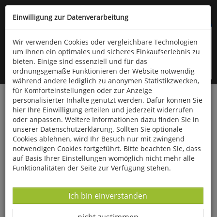
Kompletten Head der Seite überspringen
(06766) 903-200
oder (06766) 9323-960
Einwilligung zur Datenverarbeitung
Wir verwenden Cookies oder vergleichbare Technologien
um Ihnen ein optimales und sicheres Einkaufserlebnis zu
bieten. Einige sind essenziell und für das
ordnungsgemäße Funktionieren der Website notwendig
während andere lediglich zu anonymen Statistikzwecken,
für Komforteinstellungen oder zur Anzeige
personalisierter Inhalte genutzt werden. Dafür können Sie
Startseite
Bücher
Quelle & Meyer Verlag
Flora
hier Ihre Einwilligung erteilen und jederzeit widerrufen
Wildpflanzen
oder anpassen. Weitere Informationen dazu finden Sie in
unserer Datenschutzerklärung. Sollten Sie optionale
Feldbestimmungsschlüssel für die
Cookies ablehnen, wird Ihr Besuch nur mit zwingend
MooseDeutschlands, Österreichs und der
notwendigen Cookies fortgeführt. Bitte beachten Sie, dass
auf Basis Ihrer Einstellungen womöglich nicht mehr alle
Schweiz
Funktionalitäten der Seite zur Verfügung stehen.
Datenverarbeitung -
Ich bin einverstanden
Datenverarbeitung -