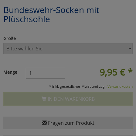
Bundeswehr-Socken mit
Marketing
Plüschsohle
Umfragetools
Größe
Cookies
Alle Akzeptieren
Cookies
Einstellungen speichern
9,95
€
*
Menge
zu Haupptseite Zustimmun
zurück
* inkl. gesetzlicher MwSt und zzgl.
Versandkosten
IN DEN WARENKORB
Fragen zum Produkt