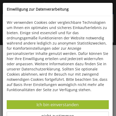
Kompletten Head der Seite überspringen
(06766) 903-200
oder (06766) 9323-960
Einwilligung zur Datenverarbeitung
Wir verwenden Cookies oder vergleichbare Technologien
um Ihnen ein optimales und sicheres Einkaufserlebnis zu
bieten. Einige sind essenziell und für das
ordnungsgemäße Funktionieren der Website notwendig
während andere lediglich zu anonymen Statistikzwecken,
für Komforteinstellungen oder zur Anzeige
personalisierter Inhalte genutzt werden. Dafür können Sie
Startseite
Technik & Freizeit
Outdoor & Wandern
hier Ihre Einwilligung erteilen und jederzeit widerrufen
Bekleidung
oder anpassen. Weitere Informationen dazu finden Sie in
unserer Datenschutzerklärung. Sollten Sie optionale
Bundeswehr-Socken mit Plüschsohle
Cookies ablehnen, wird Ihr Besuch nur mit zwingend
notwendigen Cookies fortgeführt. Bitte beachten Sie, dass
auf Basis Ihrer Einstellungen womöglich nicht mehr alle
Funktionalitäten der Seite zur Verfügung stehen.
Datenverarbeitung -
Ich bin einverstanden
Datenverarbeitung -