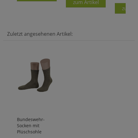
zum Artikel
zum Ar
Zuletzt angesehenen Artikel:
Bundeswehr-
Socken mit
Plüschsohle