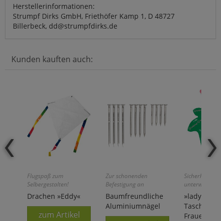
Herstellerinformationen:
Strumpf Dirks GmbH, Friethöfer Kamp 1, D 48727
Billerbeck, dd@strumpfdirks.de
Kunden kauften auch:
Flugspaß zum
Zur schonenden
Sicherheit für
Selbergestalten!
Befestigung an
unterwegs!
Gehölzen!
Drachen »Eddy«
Baumfreundliche
»ladybag®
Aluminiumnägel
Taschen-W
zum Artikel
Frauen