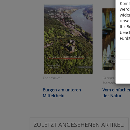
Komfo
werde
wide
unser
Ihr B
beach
Funkt
Thon/Ulrich:
Geringer Restbest
Hier 
Marseiler:
Cook
Burgen am unteren
Vom einfache
fortg
Mittelrhein
der Natur
nicht
Selbs
anpa
ZULETZT ANGESEHENEN ARTIKEL: