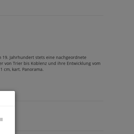
 19. Jahrhundert stets eine nachgeordnete
er von Trier bis Koblenz und ihre Entwicklung vom
 21 cm, kart. Panorama.
ll