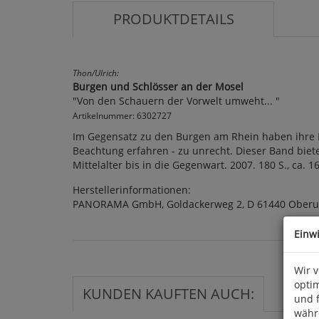
PRODUKTDETAILS
Thon/Ulrich:
Burgen und Schlösser an der Mosel
"Von den Schauern der Vorwelt umweht... "
Artikelnummer: 6302727
Im Gegensatz zu den Burgen am Rhein haben ihre N
Beachtung erfahren - zu unrecht. Dieser Band biet
Mittelalter bis in die Gegenwart. 2007. 180 S., ca. 
Herstellerinformationen:
PANORAMA GmbH, Goldackerweg 2, D 61440 Oberur
Einw
Wir 
optim
KUNDEN KAUFTEN AUCH:
und 
währ