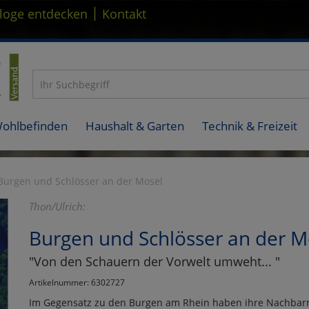
|
loge entdecken
Kontakt
Wohlbefinden
Haushalt & Garten
Technik & Freizeit
Burgen und Schlösser an der Mosel
Thon/Ulrich:
Burgen und Schlösser an der M
"Von den Schauern der Vorwelt umweht... "
Artikelnummer: 6302727
Im Gegensatz zu den Burgen am Rhein haben ihre Nachbarn 