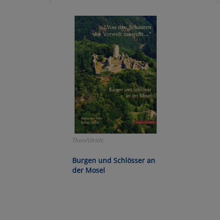
Ko
Wa
Pe
Ma
Um
Thon/Ulrich:
Burgen und Schlösser an
der Mosel