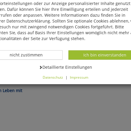
rteinstellungen oder zur Anzeige personalisierter Inhalte genutzt
n. Dafür können Sie hier Ihre Einwilligung erteilen und jederzeit
rrufen oder anpassen. Weitere Informationen dazu finden Sie in
er Datenschutzerklärung. Sollten Sie optionale Cookies ablehnen,
esuch nur mit zwingend notwendigen Cookies fortgeführt. Bitte
ten Sie, dass auf Basis Ihrer Einstellungen womöglich nicht mehr 
ionalitäten der Seite zur Verfügung stehen.
Datenverarbeitung -
Datenverarbeitung -
nicht zustimmen
Ich bin einverstanden
Datenverarbeitung -
Detaillierte Einstellungen
Datenschutz
|
Impressum
and! Sebastian
können Sie alle optionalen Cookies einstellen. Sollten Sie optionale
ies ablehnen, wird Ihr Besuch nur mit zwingend notwendigen Cook
n Leben mit
eführt. Bitte beachten Sie, dass auf Basis Ihrer Einstellungen womö
 mehr alle Funktionalitäten der Seite zur Verfügung stehen.
tverständlich können Sie die Einstellungen jederzeit widerrufen o
ssen.