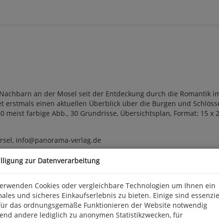
achbarn an der Mosel seit der Entdeckung durch die Romantik im
et erstmals einen aktuellen Überblick über die Burgen und Schlöss
160 meist farbige Abb., 30 Grundrisse, Übersichtsplan, Format: 15 x
sel, info@panorama-verlag.de
illigung zur Datenverarbeitung
verwenden Cookies oder vergleichbare Technologien um Ihnen ein
ales und sicheres Einkaufserlebnis zu bieten. Einige sind essenzie
für das ordnungsgemäße Funktionieren der Website notwendig
end andere lediglich zu anonymen Statistikzwecken, für