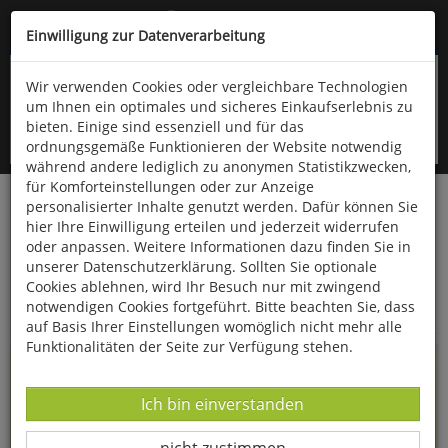
Kompletten Head der Seite überspringen
(06766) 903-200
oder (06766) 9323-960
Einwilligung zur Datenverarbeitung
Wir verwenden Cookies oder vergleichbare Technologien
um Ihnen ein optimales und sicheres Einkaufserlebnis zu
bieten. Einige sind essenziell und für das
ordnungsgemäße Funktionieren der Website notwendig
während andere lediglich zu anonymen Statistikzwecken,
für Komforteinstellungen oder zur Anzeige
personalisierter Inhalte genutzt werden. Dafür können Sie
Startseite
Informationen
hier Ihre Einwilligung erteilen und jederzeit widerrufen
oder anpassen. Weitere Informationen dazu finden Sie in
Uppps...
unserer Datenschutzerklärung. Sollten Sie optionale
Cookies ablehnen, wird Ihr Besuch nur mit zwingend
Sie sind weitergeleitet worden !
notwendigen Cookies fortgeführt. Bitte beachten Sie, dass
auf Basis Ihrer Einstellungen womöglich nicht mehr alle
Funktionalitäten der Seite zur Verfügung stehen.
Die Seite, das Produkt oder die Kategorie, die Sie versucht
haben zu öffnen, gibt es leider nicht mehr in unserem
Datenverarbeitung -
Ich bin einverstanden
Shop.
Datenverarbeitung -