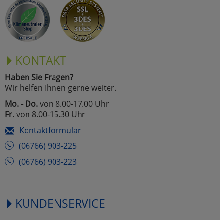
Marketing
Umfragetools
KONTAKT
Haben Sie Fragen?
Cookies
Alle Akzeptieren
Wir helfen Ihnen gerne weiter.
Cookies
Mo. - Do.
von 8.00-17.00 Uhr
Einstellungen speichern
Fr.
von 8.00-15.30 Uhr
zu Haupptseite Zustimmun
zurück
Kontaktformular
(06766) 903-225
(06766) 903-223
KUNDENSERVICE