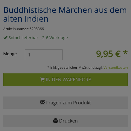
Buddhistische Märchen aus dem
Marketing
alten Indien
Umfragetools
Artikelnummer: 6208366
Sofort lieferbar - 2-6 Werktage
Cookies
Alle Akzeptieren
9,95
€
*
Menge
Cookies
Einstellungen speichern
* inkl. gesetzlicher MwSt und zzgl.
Versandkosten
zu Haupptseite Zustimmun
zurück
IN DEN WARENKORB
Fragen zum Produkt
Drucken