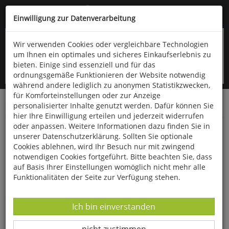
Kompletten Head der Seite überspringen
(06766) 903-200
oder (06766) 9323-960
Einwilligung zur Datenverarbeitung
Wir verwenden Cookies oder vergleichbare Technologien
um Ihnen ein optimales und sicheres Einkaufserlebnis zu
bieten. Einige sind essenziell und für das
ordnungsgemäße Funktionieren der Website notwendig
während andere lediglich zu anonymen Statistikzwecken,
für Komforteinstellungen oder zur Anzeige
personalisierter Inhalte genutzt werden. Dafür können Sie
Startseite
Bücher
Literatur
Diverses
hier Ihre Einwilligung erteilen und jederzeit widerrufen
oder anpassen. Weitere Informationen dazu finden Sie in
Buddhistische Märchen aus dem alten Indien
unserer Datenschutzerklärung. Sollten Sie optionale
Cookies ablehnen, wird Ihr Besuch nur mit zwingend
notwendigen Cookies fortgeführt. Bitte beachten Sie, dass
auf Basis Ihrer Einstellungen womöglich nicht mehr alle
Funktionalitäten der Seite zur Verfügung stehen.
Datenverarbeitung -
Ich bin einverstanden
Datenverarbeitung -