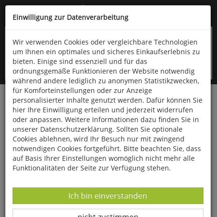
Kompletten Head der Seite überspringen
(06766) 903-200
oder (06766) 9323-960
Einwilligung zur Datenverarbeitung
Wir verwenden Cookies oder vergleichbare Technologien
um Ihnen ein optimales und sicheres Einkaufserlebnis zu
bieten. Einige sind essenziell und für das
ordnungsgemäße Funktionieren der Website notwendig
während andere lediglich zu anonymen Statistikzwecken,
für Komforteinstellungen oder zur Anzeige
personalisierter Inhalte genutzt werden. Dafür können Sie
Startseite
Bücher
Downloads
Zeitschriften
hier Ihre Einwilligung erteilen und jederzeit widerrufen
Die Vogelwelt
oder anpassen. Weitere Informationen dazu finden Sie in
unserer Datenschutzerklärung. Sollten Sie optionale
Brutbiologie des Gelbspötters Hippolais
Cookies ablehnen, wird Ihr Besuch nur mit zwingend
icterina in Berlin
notwendigen Cookies fortgeführt. Bitte beachten Sie, dass
auf Basis Ihrer Einstellungen womöglich nicht mehr alle
Funktionalitäten der Seite zur Verfügung stehen.
Datenverarbeitung -
Ich bin einverstanden
Datenverarbeitung -