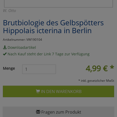
Marketing
W. Otto
Brutbiologie des Gelbspötters
Umfragetools
Hippolais icterina in Berlin
Artikelnummer: VW190104
Cookies
Alle Akzeptieren
Downloadartikel
Nach Kauf steht der Link 7 Tage zur Verfügung
Cookies
Einstellungen speichern
4,99
€
*
zu Haupptseite Zustimmun
zurück
Menge
* inkl. gesetzlicher MwSt
IN DEN WARENKORB
Fragen zum Produkt