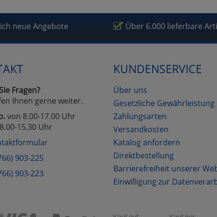
fragetools
lich neue Angebote
Über 6.000 lieferbare Art
Cookies
Cookies
Alle Akzeptieren
Einstellungen speichern
TAKT
KUNDENSERVICE
zu Haupptseite Zustimmung D
zurück
Sie Fragen?
Über uns
fen Ihnen gerne weiter.
Gesetzliche Gewährleistung
o.
von 8.00-17.00 Uhr
Zahlungsarten
8.00-15.30 Uhr
Versandkosten
taktformular
Katalog anfordern
Direktbestellung
766) 903-225
Barrierefreiheit unserer We
766) 903-223
Einwilligung zur Datenverar