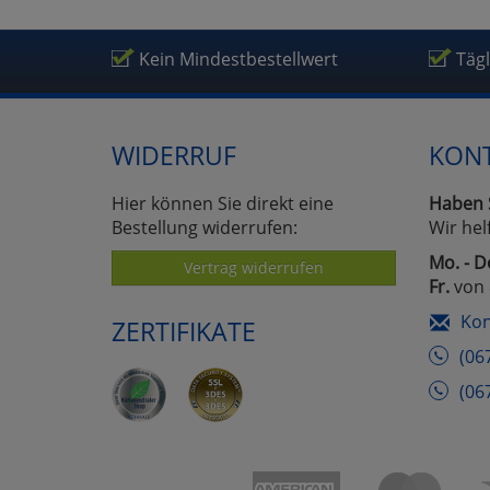
Um
Kein Mindestbestellwert
Täg
WIDERRUF
KON
Hier können Sie direkt eine
Haben 
Bestellung widerrufen:
Wir hel
Mo. - D
Vertrag widerrufen
Fr.
von 
Kon
ZERTIFIKATE
(06
(06