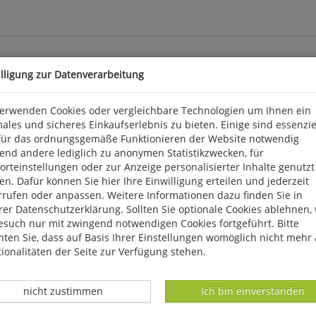
illigung zur Datenverarbeitung
rimente
verwenden Cookies oder vergleichbare Technologien um Ihnen ein
ales und sicheres Einkaufserlebnis zu bieten. Einige sind essenzie
ip ist das Gelingen von schönen und knusprigen Broten garantiert
für das ordnungsgemäße Funktionieren der Website notwendig
chine werden benötigt. Der »Brotpapst« stellt in diesem Buch sei
end andere lediglich zu anonymen Statistikzwecken, für
nd Focaccia vor, die auch mit Hefe stets gelingen. 2025. 191 S., zah
rteinstellungen oder zur Anzeige personalisierter Inhalte genutzt
n. Dafür können Sie hier Ihre Einwilligung erteilen und jederzeit
rrufen oder anpassen. Weitere Informationen dazu finden Sie in
er Datenschutzerklärung. Sollten Sie optionale Cookies ablehnen,
arkter Str. 28, D 81673 München, produktsicherheit@penguinra
esuch nur mit zwingend notwendigen Cookies fortgeführt. Bitte
ten Sie, dass auf Basis Ihrer Einstellungen womöglich nicht mehr 
ionalitäten der Seite zur Verfügung stehen.
Datenverarbeitung -
Datenverarbeitung -
nicht zustimmen
Ich bin einverstanden