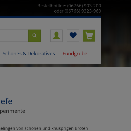
Bestellhotline: (06766) 903-200
oder (06766) 9323-960
Schönes & Dekoratives
Fundgrube
Hefe
Experimente
s Gelingen von schönen und knusprigen Broten