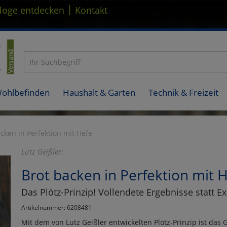
|
loge entdecken
Kontakt
Wohlbefinden
Haushalt & Garten
Technik & Freizeit
cken in Perfektion mit Hefe
Lutz Geißler:
Brot backen in Perfektion mit 
Das Plötz-Prinzip! Vollendete Ergebnisse statt 
Artikelnummer: 6208481
Mit dem von Lutz Geißler entwickelten Plötz-Prinzip ist da