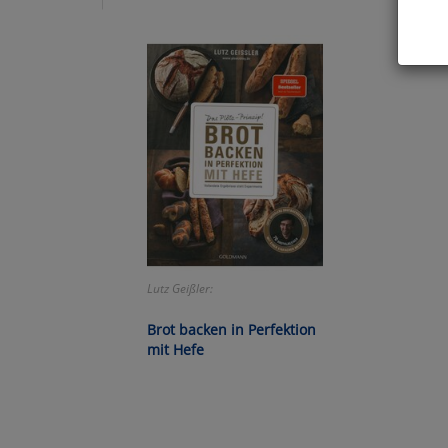
Hier 
Cook
fortg
nicht
Selbs
anpa
Ko
Lutz Geißler:
Wa
Brot backen in Perfektion
Pe
mit Hefe
Ma