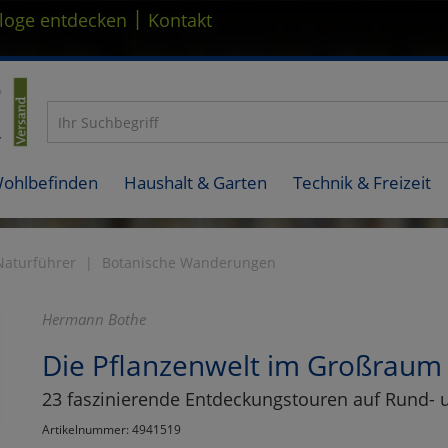
|
loge entdecken
Kontakt
Wohlbefinden
Haushalt & Garten
Technik & Freizeit
Naturführer
Botanische Wanderungen
Hermann Bothe
Die Pflanzenwelt im Großraum
23 faszinierende Entdeckungstouren auf Rund-
Artikelnummer: 4941519