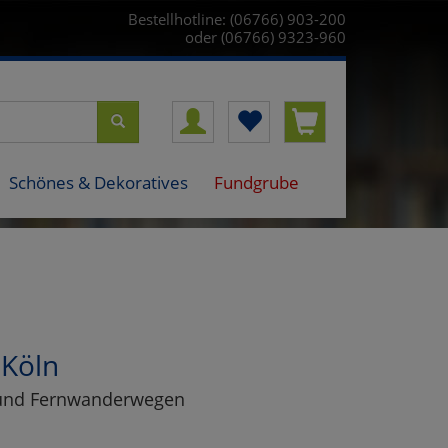
Bestellhotline: (06766) 903-200
oder (06766) 9323-960
Schönes & Dekoratives
Fundgrube
 Köln
 und Fernwanderwegen