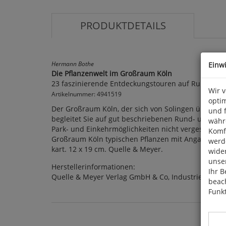
PRODUKTDETAILS
Hermann Bothe
Einw
Die Pflanzenwelt im Großraum Köln
23 faszinierende Entdeckungstouren auf Rund- u
Wir 
Artikelnummer: 4941519
optim
Der Großraum Köln, der sich von Solingen über Leve
und 
begleitet Sie auf gut beschriebenen Rund- und Fe
währ
Park- und Einkehrmöglichkeiten nicht vergessen. Ei
Komfo
Großraum Köln typischen Pflanzen mit Angabe der St
werde
kart. 12 x 19 cm. Quelle & Meyer.
wide
unser
Herstellerinformationen:
Ihr B
Quelle & Meyer Verlag GmbH & Co, Industriepark 3
beach
Funkt