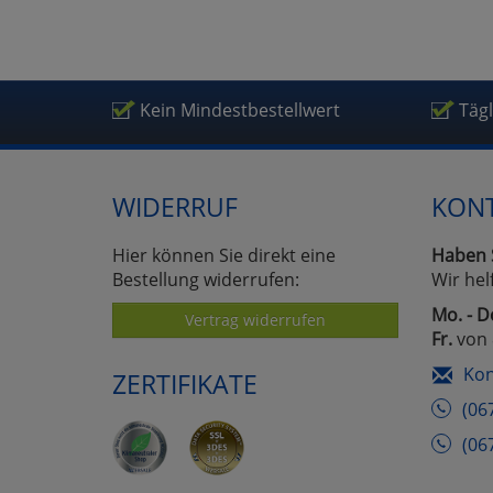
Um
Kein Mindestbestellwert
Täg
WIDERRUF
KON
Hier können Sie direkt eine
Haben 
Bestellung widerrufen:
Wir hel
Mo. - D
Vertrag widerrufen
Fr.
von 
Kon
ZERTIFIKATE
(06
(06