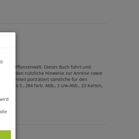
ll
 reiche Pflanzenwelt. Dieses Buch führt und
bei werden nützliche Hinweise zur Anreise sowie
Pflanzenteil porträtiert sämtliche für den
2, 256 S., 284 farb. Abb., 2 s/w-Abb., 23 Karten,
 wird
alle