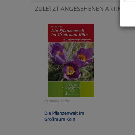
ZULETZT ANGESEHENEN ARTIKEL:
Hier 
Cook
fortg
nicht
Selbs
anpa
Ko
Wa
Hermann Bothe
Pe
Die Pflanzenwelt im
Großraum Köln
Ma