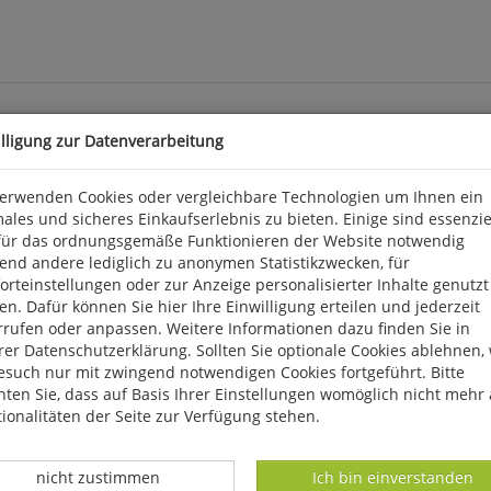
illigung zur Datenverarbeitung
nd Fernwanderwegen
verwenden Cookies oder vergleichbare Technologien um Ihnen ein
ales und sicheres Einkaufserlebnis zu bieten. Einige sind essenzie
rkusen und Bonn bis zur Nordeifel erstreckt, besitzt eine überaus
für das ordnungsgemäße Funktionieren der Website notwendig
rnwanderwegen durch die botanisch interessantesten Regionen. Da
end andere lediglich zu anonymen Statistikzwecken, für
n eigener, systematisch aufgebauter und hervorragend bebilderter 
rteinstellungen oder zur Anzeige personalisierter Inhalte genutzt
andorte, sodass auch gezielte Entdeckungstouren möglich sind. 201
n. Dafür können Sie hier Ihre Einwilligung erteilen und jederzeit
rrufen oder anpassen. Weitere Informationen dazu finden Sie in
er Datenschutzerklärung. Sollten Sie optionale Cookies ablehnen,
esuch nur mit zwingend notwendigen Cookies fortgeführt. Bitte
, D 56291 Wiebelsheim, kontakt@quelle-meyer.de
ten Sie, dass auf Basis Ihrer Einstellungen womöglich nicht mehr 
ionalitäten der Seite zur Verfügung stehen.
Datenverarbeitung -
Datenverarbeitung -
nicht zustimmen
Ich bin einverstanden