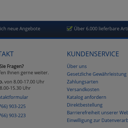
fragetools
lich neue Angebote
Über 6.000 lieferbare Art
Cookies
Cookies
Alle Akzeptieren
Einstellungen speichern
zu Haupptseite Zustimmung D
zurück
TAKT
KUNDENSERVICE
Sie Fragen?
Über uns
fen Ihnen gerne weiter.
Gesetzliche Gewährleistung
o.
von 8.00-17.00 Uhr
Zahlungsarten
8.00-15.30 Uhr
Versandkosten
taktformular
Katalog anfordern
Direktbestellung
766) 903-225
Barrierefreiheit unserer We
766) 903-223
Einwilligung zur Datenverar