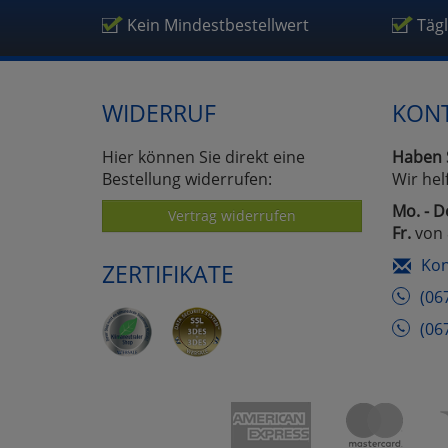
Um
Kein Mindestbestellwert
Täg
WIDERRUF
KON
Hier können Sie direkt eine
Haben 
Bestellung widerrufen:
Wir hel
Mo. - D
Vertrag widerrufen
Fr.
von 
Kon
ZERTIFIKATE
(06
(06