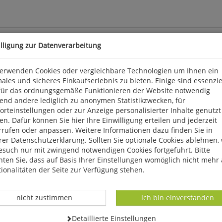
illigung zur Datenverarbeitung
verwenden Cookies oder vergleichbare Technologien um Ihnen ein
ales und sicheres Einkaufserlebnis zu bieten. Einige sind essenzie
für das ordnungsgemäße Funktionieren der Website notwendig
eammer: Nicht nur der Name rührt vom größtenteils schneeweißen 
end andere lediglich zu anonymen Statistikzwecken, für
e und Eis - zumindest noch zu Beginn der Brutzeit. Die Schneeamm
rteinstellungen oder zur Anzeige personalisierter Inhalte genutzt
 - Name hin oder her - mögen den Winter nicht in der Arktis verb
n. Dafür können Sie hier Ihre Einwilligung erteilen und jederzeit
rgast, außer Zufallsbeobachtungen gibt es bei Zugplanbeobachtun
rrufen oder anpassen. Weitere Informationen dazu finden Sie in
er Datenschutzerklärung. Sollten Sie optionale Cookies ablehnen,
esuch nur mit zwingend notwendigen Cookies fortgeführt. Bitte
ten Sie, dass auf Basis Ihrer Einstellungen womöglich nicht mehr 
ionalitäten der Seite zur Verfügung stehen.
Datenverarbeitung -
Datenverarbeitung -
nicht zustimmen
Ich bin einverstanden
Datenverarbeitung -
Detaillierte Einstellungen