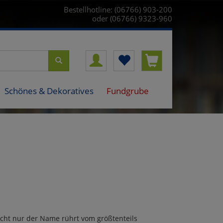
Bestellhotline: (06766) 903-200
oder (06766) 9323-960
Schönes & Dekoratives
Fundgrube
icht nur der Name rührt vom größtenteils