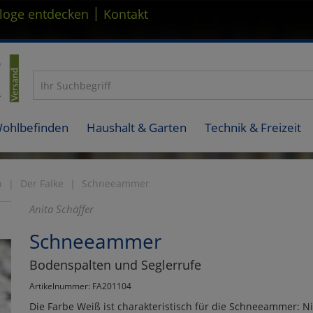
|
loge entdecken
Kontakt
Wohlbefinden
Haushalt & Garten
Technik & Freizeit
n
Der Falke
Schneeammer
Anita Schäffer
Schneeammer
Bodenspalten und Seglerrufe
Artikelnummer: FA201104
Die Farbe Weiß ist charakteristisch für die Schneeammer: N