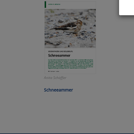
Hier 
Cook
fortg
nicht
Selbs
anpa
Ko
Anita Schäffer
Wa
Schneeammer
Pe
Ma