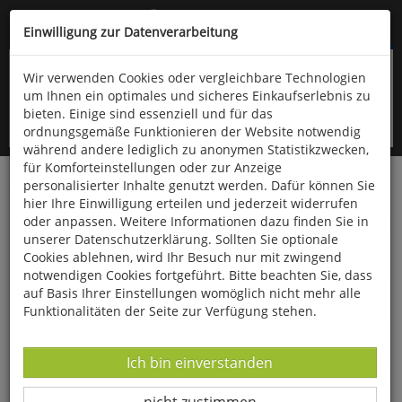
Kompletten Head der Seite überspringen
(06766) 903-200
oder (06766) 9323-960
Einwilligung zur Datenverarbeitung
Wir verwenden Cookies oder vergleichbare Technologien
um Ihnen ein optimales und sicheres Einkaufserlebnis zu
bieten. Einige sind essenziell und für das
ordnungsgemäße Funktionieren der Website notwendig
während andere lediglich zu anonymen Statistikzwecken,
für Komforteinstellungen oder zur Anzeige
personalisierter Inhalte genutzt werden. Dafür können Sie
Startseite
Bücher
Downloads
Zeitschriften
hier Ihre Einwilligung erteilen und jederzeit widerrufen
Der Falke
oder anpassen. Weitere Informationen dazu finden Sie in
unserer Datenschutzerklärung. Sollten Sie optionale
Halsbandschnäpper
Cookies ablehnen, wird Ihr Besuch nur mit zwingend
notwendigen Cookies fortgeführt. Bitte beachten Sie, dass
auf Basis Ihrer Einstellungen womöglich nicht mehr alle
Funktionalitäten der Seite zur Verfügung stehen.
Datenverarbeitung -
Ich bin einverstanden
Datenverarbeitung -