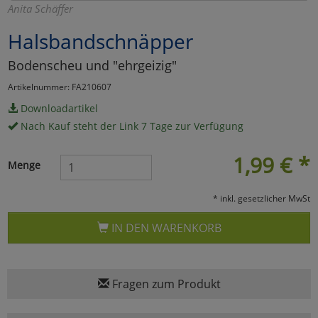
Anita Schäffer
Marketing
Halsbandschnäpper
Bodenscheu und "ehrgeizig"
Umfragetools
Artikelnummer: FA210607
Downloadartikel
Cookies
Alle Akzeptieren
Nach Kauf steht der Link 7 Tage zur Verfügung
Cookies
Einstellungen speichern
1,99
€
*
Menge
zu Haupptseite Zustimmun
zurück
* inkl. gesetzlicher MwSt
IN DEN WARENKORB
Fragen zum Produkt