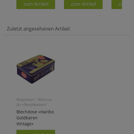
zum Artikel
zum Artikel
zum Ar
Zuletzt angesehenen Artikel:
Restposten! - Nicht nur
für »Naschkatzen«!
Blechdose »Haribo
Goldbären
Vintage«