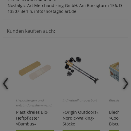
Nostalgic-Art Merchandising GmbH, Am Borsigturm 156, D
13507 Berlin, info@nostaglic-art.de
Kunden kauften auch:
Hypoallergen und
Individuell anpassbar!
Klassisches De
entzündungshemmend!
Plastikfreies Bio-
»Origin Outdoors«
Blechdose
Heftpflaster
Nordic-Walking-
»Cookies `
»Bambus«
Stöcke
Biscuits