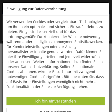
Kompletten Head der Seite überspringen
(06766) 903-200
oder (06766) 9323-960
Einwilligung zur Datenverarbeitung
Wir verwenden Cookies oder vergleichbare Technologien
um Ihnen ein optimales und sicheres Einkaufserlebnis zu
bieten. Einige sind essenziell und für das
ordnungsgemäße Funktionieren der Website notwendig
während andere lediglich zu anonymen Statistikzwecken,
für Komforteinstellungen oder zur Anzeige
personalisierter Inhalte genutzt werden. Dafür können Sie
Startseite
Haushalt & Garten
Küche & Haushalt
hier Ihre Einwilligung erteilen und jederzeit widerrufen
Diverses
oder anpassen. Weitere Informationen dazu finden Sie in
unserer Datenschutzerklärung. Sollten Sie optionale
Blechdose »Haribo Goldbären Vintage«
Cookies ablehnen, wird Ihr Besuch nur mit zwingend
notwendigen Cookies fortgeführt. Bitte beachten Sie, dass
auf Basis Ihrer Einstellungen womöglich nicht mehr alle
Funktionalitäten der Seite zur Verfügung stehen.
Datenverarbeitung -
Ich bin einverstanden
Datenverarbeitung -