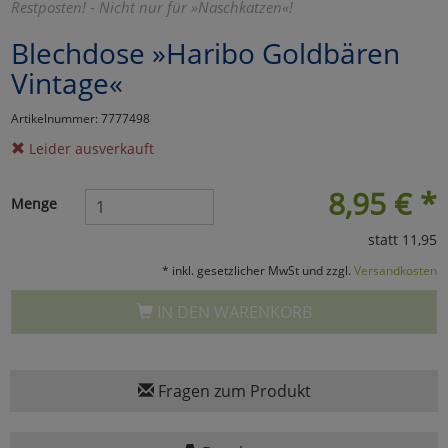
Restposten! - Nicht nur für »Naschkatzen«!
Marketing
Blechdose »Haribo Goldbären
Vintage«
Umfragetools
Artikelnummer: 7777498
Leider ausverkauft
Cookies
Alle Akzeptieren
8,95
€
*
Menge
Cookies
Einstellungen speichern
statt 11,95
zu Haupptseite Zustimmun
zurück
* inkl. gesetzlicher MwSt und zzgl.
Versandkosten
IN DEN WARENKORB
Fragen zum Produkt