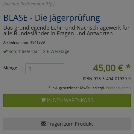
Joachim Reddemann (Hg.)
Marketing
BLASE - Die Jägerprüfung
Das grundlegende Lehr- und Nachschlagewerk für
Umfragetools
alle Bundesländer in Fragen und Antworten
Artikelnummer: 4941939
Cookies
Alle Akzeptieren
Sofort lieferbar - 2-6 Werktage
Cookies
Einstellungen speichern
45,00
€
*
Menge
zu Haupptseite Zustimmun
zurück
ISBN 978-3-494-01939-0
* inkl. gesetzlicher MwSt und zzgl.
Versandkosten
IN DEN WARENKORB
Fragen zum Produkt