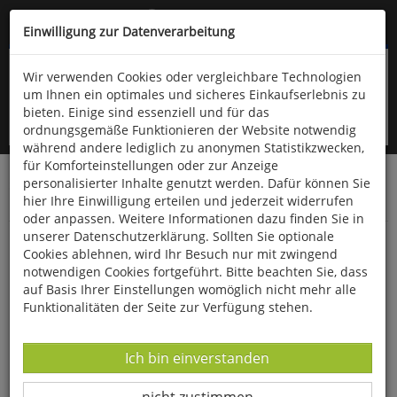
Kompletten Head der Seite überspringen
(06766) 903-200
oder (06766) 9323-960
Einwilligung zur Datenverarbeitung
Wir verwenden Cookies oder vergleichbare Technologien
um Ihnen ein optimales und sicheres Einkaufserlebnis zu
bieten. Einige sind essenziell und für das
ordnungsgemäße Funktionieren der Website notwendig
während andere lediglich zu anonymen Statistikzwecken,
für Komforteinstellungen oder zur Anzeige
personalisierter Inhalte genutzt werden. Dafür können Sie
Startseite
Bücher
Quelle & Meyer Verlag
Fauna
hier Ihre Einwilligung erteilen und jederzeit widerrufen
Jagd
oder anpassen. Weitere Informationen dazu finden Sie in
unserer Datenschutzerklärung. Sollten Sie optionale
BLASE - Die Jägerprüfung
Cookies ablehnen, wird Ihr Besuch nur mit zwingend
notwendigen Cookies fortgeführt. Bitte beachten Sie, dass
auf Basis Ihrer Einstellungen womöglich nicht mehr alle
Funktionalitäten der Seite zur Verfügung stehen.
Datenverarbeitung -
Ich bin einverstanden
Datenverarbeitung -