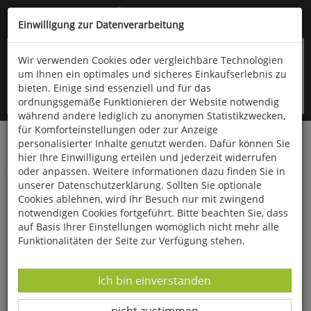
Kompletten Head der Seite überspringen
(06766) 903-200
oder (06766) 9323-960
Einwilligung zur Datenverarbeitung
Wir verwenden Cookies oder vergleichbare Technologien
um Ihnen ein optimales und sicheres Einkaufserlebnis zu
bieten. Einige sind essenziell und für das
ordnungsgemäße Funktionieren der Website notwendig
während andere lediglich zu anonymen Statistikzwecken,
für Komforteinstellungen oder zur Anzeige
personalisierter Inhalte genutzt werden. Dafür können Sie
Startseite
Bücher
Quelle & Meyer Verlag
Flora
hier Ihre Einwilligung erteilen und jederzeit widerrufen
Bestimmungskarten
oder anpassen. Weitere Informationen dazu finden Sie in
unserer Datenschutzerklärung. Sollten Sie optionale
Blütenpflanzen am Wegesrand im Vergleich
Cookies ablehnen, wird Ihr Besuch nur mit zwingend
notwendigen Cookies fortgeführt. Bitte beachten Sie, dass
auf Basis Ihrer Einstellungen womöglich nicht mehr alle
Funktionalitäten der Seite zur Verfügung stehen.
Datenverarbeitung -
Ich bin einverstanden
Datenverarbeitung -