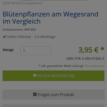
Q&M Bestimmungskarten
Marketing
Blütenpflanzen am Wegesrand
im Vergleich
Umfragetools
Artikelnummer: 4941682
Sofort lieferbar - 2-6 Werktage
Cookies
Alle Akzeptieren
3,95
€
*
Menge
Cookies
Einstellungen speichern
ISBN 978-3-494-01682-5
zu Haupptseite Zustimmun
zurück
* inkl. gesetzlicher MwSt und zzgl.
Versandkosten
IN DEN WARENKORB
Fragen zum Produkt